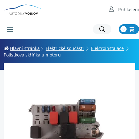
Přihlášení
0
Hlavní stránka
Elektrické součásti
Elektroinstalace
Pojistková skříňka u motoru