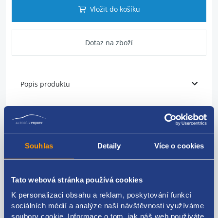
Vložit do košíku
Dotaz na zboží
Popis produktu
Pojistková skříňka
typ: s 50A relé
Souhlas
Detaily
Více o cookies
Fiat číslo: 46796534 46846105 46796541 51732865
51759553
Tato webová stránka používá cookies
K personalizaci obsahu a reklam, poskytování funkcí
sociálních médií a analýze naší návštěvnosti využíváme
Kódy produktu
soubory cookie. Informace o tom, jak náš web používáte,