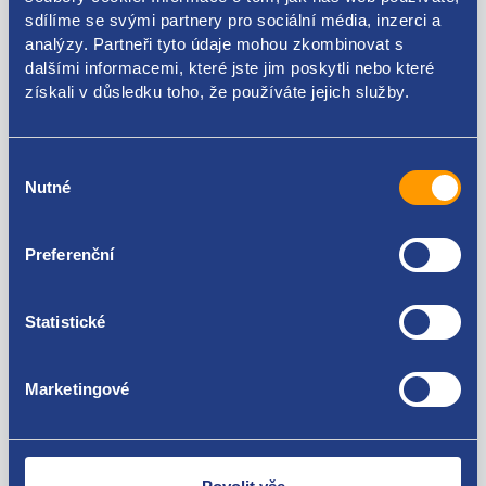
sdílíme se svými partnery pro sociální média, inzerci a
analýzy. Partneři tyto údaje mohou zkombinovat s
46796534 46846105 46796541 51732865 51759553
dalšími informacemi, které jste jim poskytli nebo které
získali v důsledku toho, že používáte jejich služby.
Použitelné pro vozy
Výběr
Fiat Stilo 1.2 16V
Nutné
souhlasu
Fiat Stilo 1.4 16V
Fiat Stilo 1.6 16V
Za kvalitu ručíme!
Fiat Stilo 1.8 16V
Preferenční
Statistické
Marketingové
Nejste spokojeni? Vyřešíme to!
Zboží můžete vrátit do 60 dnů od