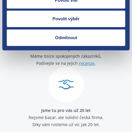
Povolit vše
zakoupení. Nebo vám pošleme náhradu.
Povolit výběr
Odmítnout
O své zákazníky se staráme
Máme tisíce spokojených zákazníků.
Podívejte se na jejich
recenze
.
Jsme tu pro vás už 20 let
Nejsme bazar, ale solidní česká firma.
Díky vám rosteme už víc jak 20 let.