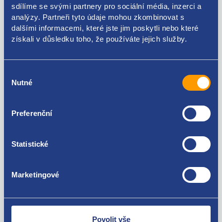
sdílíme se svými partnery pro sociální média, inzerci a
analýzy. Partneři tyto údaje mohou zkombinovat s
735516979
dalšími informacemi, které jste jim poskytli nebo které
získali v důsledku toho, že používáte jejich služby.
Použitelné pro vozy
Fiat Doblo 2009 -
Výběr
Fiat Fiorino / Qubo 2008-
Nutné
souhlasu
Fiat Linea
Za kvalitu ručíme!
Citroen Nemo
Preferenční
Peugeot Bipper
Opel Combo (X12) 2012 -2018
Statistické
Marketingové
Nejste spokojeni? Vyřešíme to!
Zboží můžete vrátit do 60 dnů od
zakoupení. Nebo vám pošleme náhradu.
Povolit vše