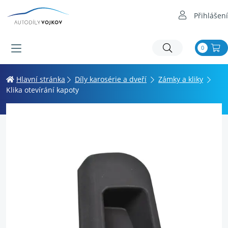
Přihlášení
0
Hlavní stránka
Díly karosérie a dveří
Zámky a kliky
Klika otevírání kapoty