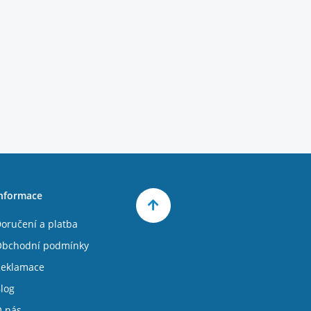
nformace
oručení a platba
bchodní podmínky
eklamace
log
 nás