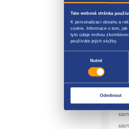
4652
Tato webová stránka použív
4652
K personalizaci obsahu a re
cookie. Informace o tom, jak
4652
tyto údaje mohou zkombinovat
používáte jejich služby.
6081
Výběr
6081
souhlasu
Nutné
7676
Fiat
1113
Odmítnout
6067
6067
6067