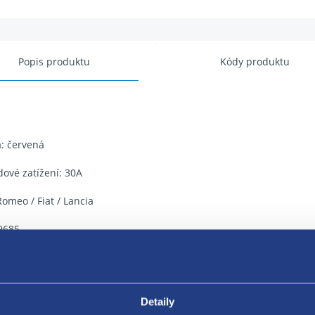
Popis produktu
Kódy produktu
: červená
ové zatížení: 30A
Romeo / Fiat / Lancia
9685
9885
0885
Detaily
6542