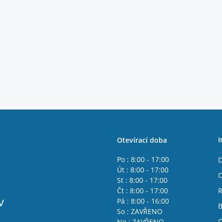
I
Otevírací doba
Po : 8:00 - 17:00
D
Út : 8:00 - 17:00
O
St : 8:00 - 17:00
Čt : 8:00 - 17:00
R
v
Pá : 8:00 - 16:00
B
So : ZAVŘENO
O
Ne : ZAVŘENO