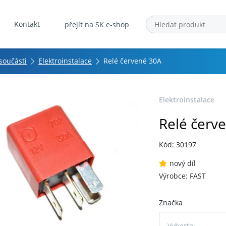
Kontakt
přejít na SK e-shop
 součásti
Elektroinstalace
Relé červené 30A
Elektroinstalace
Relé červ
Kód: 30197
nový díl
Výrobce: FAST
Značka
Vyberte