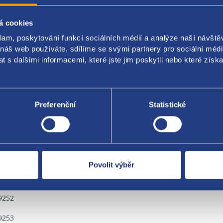
0412
á cookies
0422
klam, poskytování funkcí sociálních médií a analýze naší návšt
 náš web používáte, sdílíme se svými partnery pro sociální média
0432
 s dalšími informacemi, které jste jim poskytli nebo které získa
3779
4925
Preferenční
Statistické
504
1087
Povolit výběr
3505
9252
9253