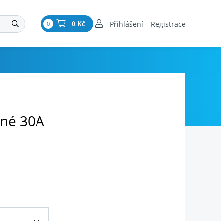
0 Kč
Přihlášení | Registrace
0
ené 30A