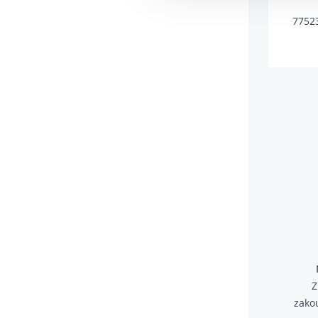
7752
Z
zako