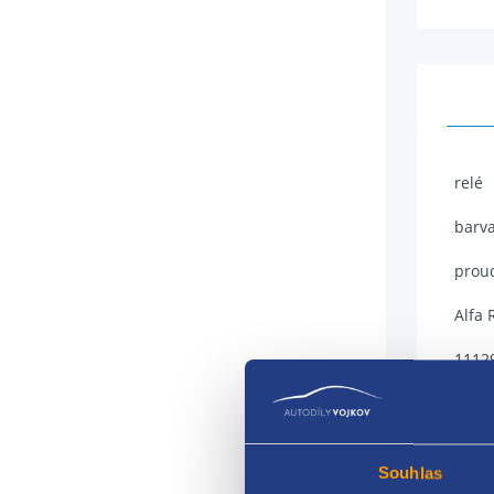
relé
barva
proud
Alfa 
1112
1112
1113
Souhlas
4644