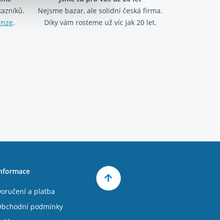
kazníků.
Nejsme bazar, ale solidní česká firma.
enze
.
Díky vám rosteme už víc jak 20 let.
nformace
oručení a platba
bchodní podmínky