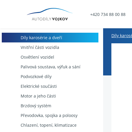
+420 734 88 00 88
Díly karos
Díly karosérie a dveří
Vnitřní části vozidla
Osvětlení vozidel
Palivová soustava, výfuk a sání
Podvozkové díly
Elektrické součásti
Motor a jeho části
Brzdový systém
Převodovka, spojka a poloosy
Chlazení, topení, klimatizace