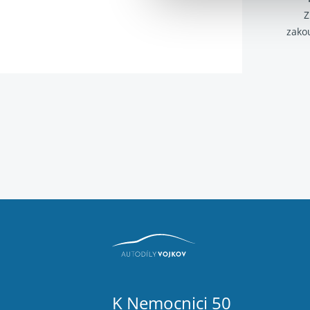
Z
zako
K Nemocnici 50