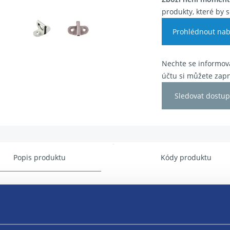
produkty, které by s
Prohlédnout nab
Nechte se informova
účtu si můžete zapn
Sledovat dostup
Popis produktu
Kódy produktu
k zámku
 vozidla ( Punto ) : kolík zámku předních a zadních bočních dveří