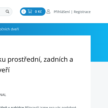
0 Kč
Přihlášení | Registrace
0
očních dveří
u prostřední, zadních a
eří
INAL
álně v nabídce
Přípravili jsme pro vás podobné