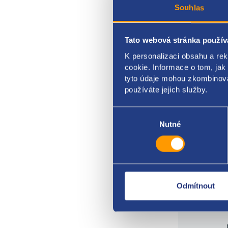
Souhlas
dodáv
FIAT 
Tato webová stránka použív
5186
K personalizaci obsahu a re
cookie. Informace o tom, jak
tyto údaje mohou zkombinovat
používáte jejich služby.
Výběr
souhlasu
Nutné
Odmítnout