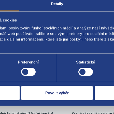
Detaily
ková vozidla( Ducato , Boxer , Jumper ): Přední dveře, posuvné dve
original:
á cookies
4555 55702061 1356353080
klam, poskytování funkcí sociálních médií a analýze naší návšt
 náš web používáte, sdílíme se svými partnery pro sociální média
 s dalšími informacemi, které jste jim poskytli nebo které získa
Za kvalitu ručí
Preferenční
Statistické
Povolit výběr
Nejste spokojeni? Vyřešíme to!
O své zákazníky se sta