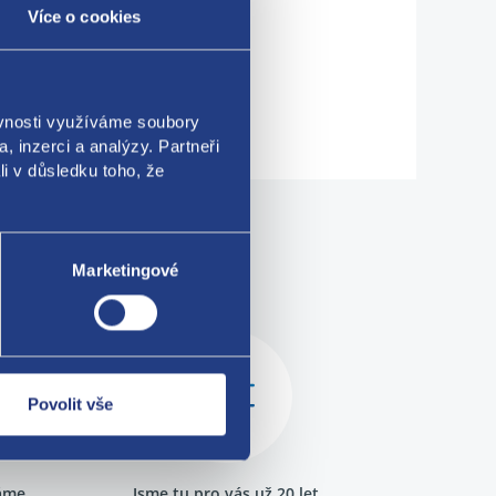
Více o cookies
ře, zadní dělené dveře
ěvnosti využíváme soubory
, inzerci a analýzy. Partneři
li v důsledku toho, že
me!
Marketingové
Povolit vše
ráme
Jsme tu pro vás už 20 let