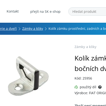
Kontakt
přejít na SK e-shop
érie a dveří
Zámky a kliky
Kolík zámku prostřední, zadních a b
Zámky a kliky
Kolík zámk
bočních dv
Kód: 25956
použitý díl
Výrobce: FIAT ORIG
Zboží není moment