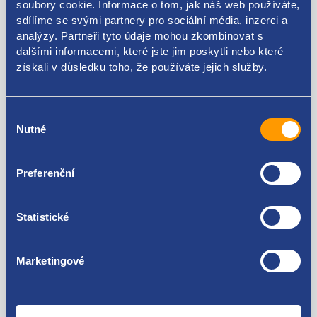
soubory cookie. Informace o tom, jak náš web používáte,
Kódy produktu
sdílíme se svými partnery pro sociální média, inzerci a
analýzy. Partneři tyto údaje mohou zkombinovat s
dalšími informacemi, které jste jim poskytli nebo které
46817523 55210069 0445214044
získali v důsledku toho, že používáte jejich služby.
Použitelné pro vozy
Výběr
Fiat Doblo 2000 - 2009 1.3 MultiJet
Nutné
souhlasu
Fiat Idea 1.3 MultiJet
Fiat Panda 2003- 1.3 MultiJet
Za kvalitu ručíme!
Fiat Punto 1999 - 2010 1.3 16V MultiJet
Preferenční
Lancia Musa 1.3 MultiJet
Lancia Ypsilon 2003 - 2011 1.3 MultiJet
Statistické
Marketingové
Nejste spokojeni? Vyřešíme to!