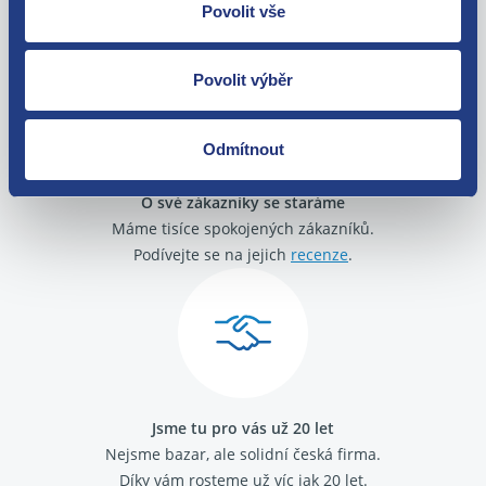
Zboží můžete vrátit do 60 dnů od
Povolit vše
zakoupení. Nebo vám pošleme náhradu.
Povolit výběr
Odmítnout
O své zákazníky se staráme
Máme tisíce spokojených zákazníků.
Podívejte se na jejich
recenze
.
Jsme tu pro vás už 20 let
Nejsme bazar, ale solidní česká firma.
Díky vám rosteme už víc jak 20 let.