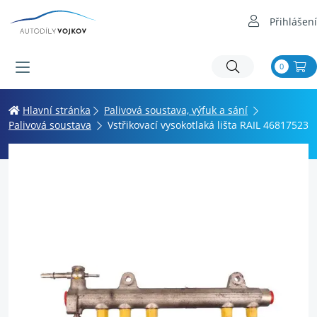
Přihlášení
0
Hlavní stránka
Palivová soustava, výfuk a sání
Palivová soustava
Vstřikovací vysokotlaká lišta RAIL 46817523