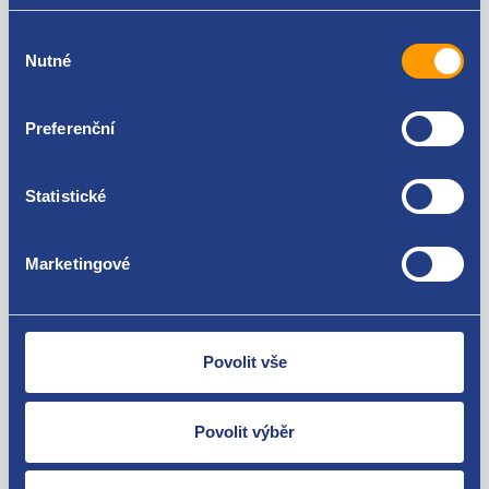
Výběr
Nutné
souhlasu
Preferenční
Nejste spokojeni? Vyřešíme to!
Statistické
Zboží můžete vrátit do 60 dnů od
zakoupení. Nebo vám pošleme náhradu.
Marketingové
Povolit vše
O své zákazníky se staráme
Povolit výběr
Máme tisíce spokojených zákazníků.
Podívejte se na jejich
recenze
.