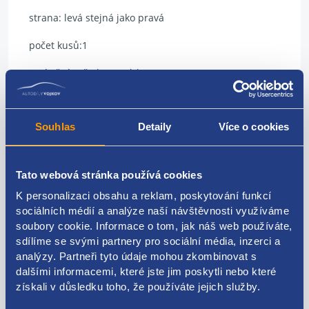
strana: levá stejná jako pravá
počet kusů:1
umístění: střed (u zrcátka)
Souhlas
Detaily
Více o cookies
Kódy produktu
Tato webová stránka používá cookies
735466723
K personalizaci obsahu a reklam, poskytování funkcí
sociálních médií a analýze naší návštěvnosti využíváme
Použitelné pro vozy
soubory cookie. Informace o tom, jak náš web používáte,
sdílíme se svými partnery pro sociální média, inzerci a
analýzy. Partneři tyto údaje mohou zkombinovat s
Fiat Panda 2003-
dalšími informacemi, které jste jim poskytli nebo které
získali v důsledku toho, že používáte jejich služby.
Za kvalitu ručíme!