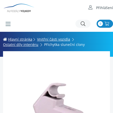
Přihlášení
0
Hlavní stránka
Vnitřní části vozidla
Ostatní díly interiéru
Příchytka sluneční clony