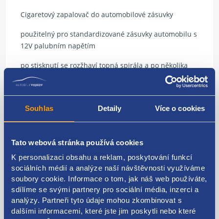
Cigaretový zapalovač do automobilové zásuvky
použitelný pro standardizované zásuvky automobilu s
12V palubním napětím
po stisknutí se rozžhaví topná spirála a po několika
sekundách zapalovač automaticky povyjede ze
zásuvky a topnou spirálou lze zapálit cigaretu
Souhlas
Detaily
Více o cookies
Kódy produktu
Tato webová stránka používá cookies
K personalizaci obsahu a reklam, poskytování funkcí
sociálních médií a analýze naší návštěvnosti využíváme
712141080
soubory cookie. Informace o tom, jak náš web používáte,
Použitelné pro vozy
sdílíme se svými partnery pro sociální média, inzerci a
analýzy. Partneři tyto údaje mohou zkombinovat s
dalšími informacemi, které jste jim poskytli nebo které