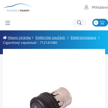
Přihlášení
0
Hlavní stránka
Elektrické součásti
Elektroinstalace
Cigaretový zapalovač - 712141080