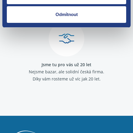
O své zákazníky se staráme
Fiat Ducato 1994 - 2002
Máme tisíce spokojených zákazníků.
Fiat Fiorino / Qubo 2008-
Odmítnout
Fiat Fiorino 1988 - 2001
Podívejte se na jejich
recenze
.
Fiat Idea
Fiat Linea
Fiat Marea
Fiat Multipla
Fiat Palio
Fiat Panda 2003-
Fiat Panda 2012-
Jsme tu pro vás už 20 let
Fiat Panda 1986 - 2003
Nejsme bazar, ale solidní česká firma.
Fiat Punto 1993 - 1999
Díky vám rosteme už víc jak 20 let.
Fiat Punto 1999 - 2010
Fiat Punto grande
Fiat Seicento
Fiat Stilo
Fiat Strada
Fiat Tempra
Fiat Tipo 1988 - 1995
Fiat Uno 1989 - 1995
Alfa Romeo GTV