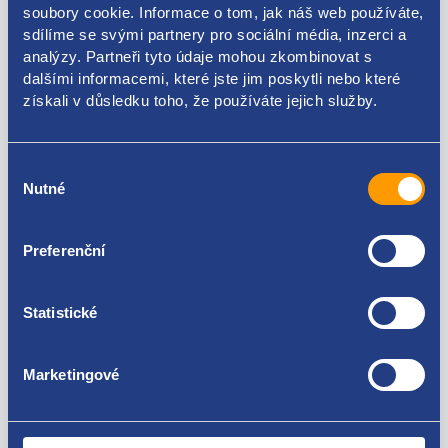
soubory cookie. Informace o tom, jak náš web používáte,
Kódy produktu
sdílíme se svými partnery pro sociální média, inzerci a
analýzy. Partneři tyto údaje mohou zkombinovat s
dalšími informacemi, které jste jim poskytli nebo které
1348483080 1397127080
získali v důsledku toho, že používáte jejich služby.
Použitelné pro vozy
Výběr
Nutné
Fiat Ducato 2006-
souhlasu
Peugeot Boxer 2006-
Citroen Jumper 2006-
Za kvalitu ručíme!
Preferenční
Opel Movano (C) 2021 -
Statistické
Marketingové
Nejste spokojeni? Vyřešíme to!