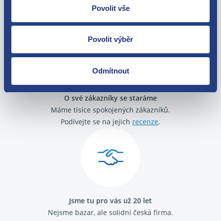
Zboží můžete vrátit do 60 dnů od
Povolit vše
zakoupení. Nebo vám pošleme náhradu.
Povolit výběr
Odmítnout
O své zákazníky se staráme
Máme tisíce spokojených zákazníků.
Podívejte se na jejich
recenze
.
Jsme tu pro vás už 20 let
Nejsme bazar, ale solidní česká firma.