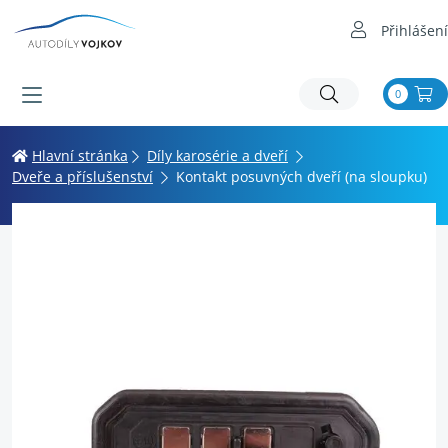
Přihlášení
0
Hlavní stránka
Díly karosérie a dveří
Dveře a příslušenství
Kontakt posuvných dveří (na sloupku)