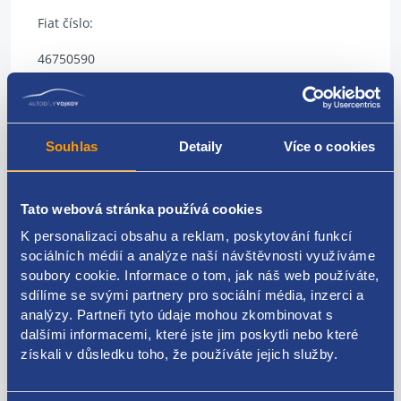
Fiat číslo:
46750590
Souhlas
Detaily
Více o cookies
Kódy produktu
46750590
Tato webová stránka používá cookies
K personalizaci obsahu a reklam, poskytování funkcí
Použitelné pro vozy
sociálních médií a analýze naší návštěvnosti využíváme
soubory cookie. Informace o tom, jak náš web používáte,
sdílíme se svými partnery pro sociální média, inzerci a
Fiat Bravo 2007-
analýzy. Partneři tyto údaje mohou zkombinovat s
Fiat Croma 2005 - 2011
dalšími informacemi, které jste jim poskytli nebo které
Fiat Stilo
Za kvalitu ručíme!
Lancia Delta 2008 - 2014
získali v důsledku toho, že používáte jejich služby.