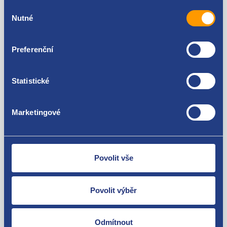
Výběr
Nutné
souhlasu
Preferenční
Nejste spokojeni? Vyřešíme to!
Zboží můžete vrátit do 60 dnů od
Statistické
zakoupení. Nebo vám pošleme náhradu.
Marketingové
Povolit vše
O své zákazníky se staráme
Máme tisíce spokojených zákazníků.
Povolit výběr
Podívejte se na jejich
recenze
.
Odmítnout