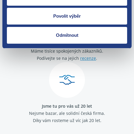
Povolit výběr
Odmítnout
O své zákazníky se staráme
Máme tisíce spokojených zákazníků.
Podívejte se na jejich
recenze
.
Jsme tu pro vás už 20 let
Nejsme bazar, ale solidní česká firma.
Díky vám rosteme už víc jak 20 let.