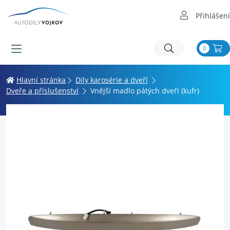
Přihlášení
0
Hlavní stránka
Díly karosérie a dveří
Dveře a příslušenství
Vnější madlo pátých dveří (kufr)