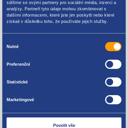
sdílíme se svými partnery pro sociální média, inzerci a
analýzy. Partneři tyto údaje mohou zkombinovat s
83941-79J00
dalšími informacemi, které jste jim poskytli nebo které
získali v důsledku toho, že používáte jejich služby.
Použitelné pro vozy
Fiat Sedici
Výběr
Suzuki SX4 2006 - 2013
Nutné
souhlasu
Za kvalitu ručíme!
Preferenční
Statistické
Marketingové
Nejste spokojeni? Vyřešíme to!
Zboží můžete vrátit do 60 dnů od
zakoupení. Nebo vám pošleme náhradu.
Povolit vše