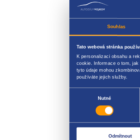
Souhlas
Tato webová stránka použív
páčk
K personalizaci obsahu a re
Fiat č
cookie. Informace o tom, jak
7354
tyto údaje mohou zkombinovat
7354
používáte jejich služby.
Výběr
souhlasu
Nutné
Odmítnout