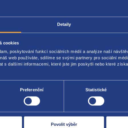
Detaily
Popis produktu
Kódy produktu
á cookies
y s kroužkem airbag
klam, poskytování funkcí sociálních médií a analýze naší návšt
íslo:
 náš web používáte, sdílíme se svými partnery pro sociální média
69470
 s dalšími informacemi, které jste jim poskytli nebo které získa
69478
Preferenční
Statistické
Za kvalitu ručí
Povolit výběr