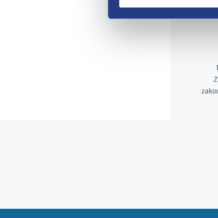
Z
zako