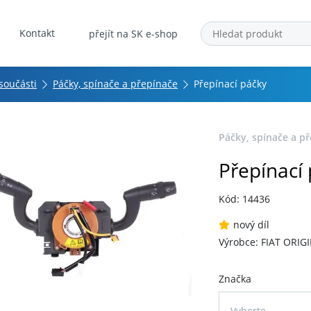
Kontakt
přejít na SK e-shop
 součásti
Páčky, spínače a přepínače
Přepínací páčky
Páčky, spínače a p
Přepínací
Kód: 14436
nový díl
Výrobce: FIAT ORIG
Značka
Vyberte