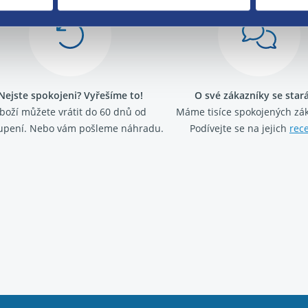
Nejste spokojeni? Vyřešíme to!
O své zákazníky se sta
boží můžete vrátit do 60 dnů od
Máme tisíce spokojených zá
upení. Nebo vám pošleme náhradu.
Podívejte se na jejich
rec