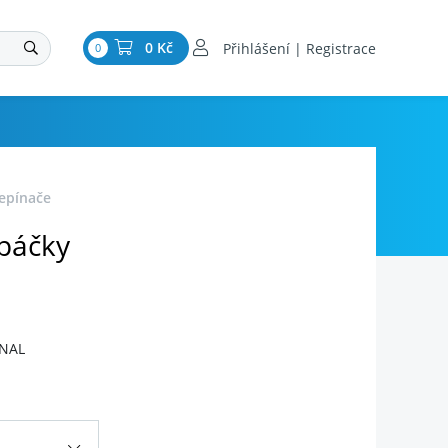
0 Kč
Přihlášení | Registrace
0
řepínače
 páčky
INAL