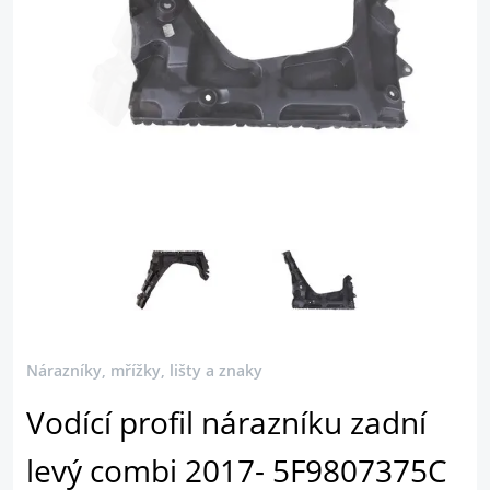
Nárazníky, mřížky, lišty a znaky
Vodící profil nárazníku zadní
levý combi 2017- 5F9807375C