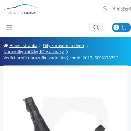
Přihlášení
0
Hlavní stránka
Díly karosérie a dveří
Nárazníky, mřížky, lišty a znaky
Vodící profil nárazníku zadní levý combi 2017- 5F9807375C