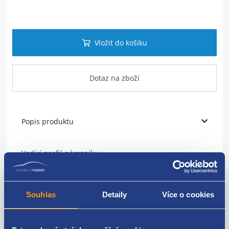
Vložit do košíku
Dotaz na zboží
Popis produktu
Vodící profil nárazníku
umístění: zadní
strana: levá
Souhlas
Detaily
Více o cookies
pro vozidla s karoserií combí