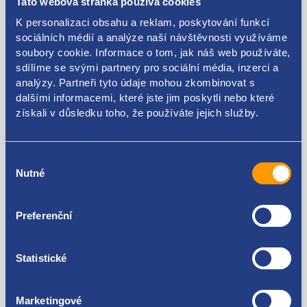
Tato webová stránka používá cookies
pro vozidla vyrobená od roku 2017 (facelift)
K personalizaci obsahu a reklam, poskytování funkcí
VAG originál: 5F9807375C
sociálních médií a analýze naší návštěvnosti využíváme
soubory cookie. Informace o tom, jak náš web používáte,
sdílíme se svými partnery pro sociální média, inzerci a
analýzy. Partneři tyto údaje mohou zkombinovat s
dalšími informacemi, které jste jim poskytli nebo které
Kódy produktu
získali v důsledku toho, že používáte jejich služby.
5F9807375C
Výběr
Nutné
souhlasu
Použitelné pro vozy
Preferenční
Seat Leon III 2012 -
Za kvalitu ručíme!
Statistické
Marketingové