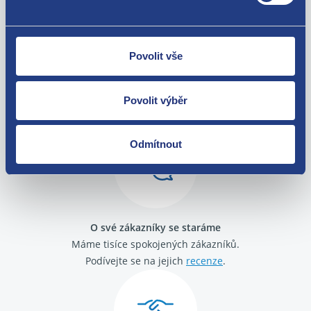
Povolit vše
Nejste spokojeni? Vyřešíme to!
Zboží můžete vrátit do 60 dnů od
Povolit výběr
zakoupení. Nebo vám pošleme náhradu.
Odmítnout
O své zákazníky se staráme
Máme tisíce spokojených zákazníků.
Podívejte se na jejich
recenze
.