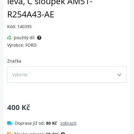
levá, C sloupek AM51-
R254A43-AE
Kód: 140395
použitý díl
Výrobce: FORD
Značka
Vyberte
400 Kč
Doprava již od:
80 Kč
zobrazit