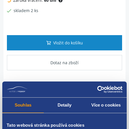
Záruka vrácení:
60 dní
skladem 2 ks
Vložit do košíku
Dotaz na zboží
Popis produktu
Vnější lišta skla zadních dveří
Souhlas
Detaily
Více o cookies
umístění: levé zadní dveře (C sloupek)
Tato webová stránka používá cookies
FORD original: AM51-R254A43-AE AM51-R254A43-AD