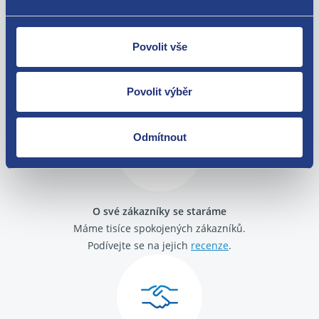
Povolit vše
Nejste spokojeni? Vyřešíme to!
Zboží můžete vrátit do 60 dnů od
Povolit výběr
zakoupení. Nebo vám pošleme náhradu.
Odmítnout
O své zákazníky se staráme
Máme tisíce spokojených zákazníků.
Podívejte se na jejich
recenze
.