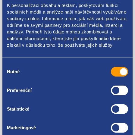
K personalizaci obsahu a reklam, poskytování funkcí
AM51-R254A43-AC AM51-R254A43-AB 1837892
sociálních médií a analýze naší návštěvnosti využíváme
soubory cookie. Informace o tom, jak náš web používáte,
sdílíme se svými partnery pro sociální média, inzerci a
analýzy. Partneři tyto údaje mohou zkombinovat s
Kódy produktu
dalšími informacemi, které jste jim poskytli nebo které
získali v důsledku toho, že používáte jejich služby.
AM51-R254A43-AE AM51-R254A43-AD AM51-R254A43-
AC AM51-R254A43-AB 1837892
Výběr
Použitelné pro vozy
Nutné
souhlasu
Ford C-MAX II 2010 - 2019
Preferenční
Za kvalitu ručíme!
Statistické
Marketingové