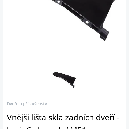
Dveře a příslušenství
Vnější lišta skla zadních dveří -