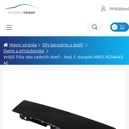
Přihlášení
0
Hlavní stránka
Díly karosérie a dveří
Dveře a příslušenství
Vnější lišta skla zadních dveří - levá, C sloupek AM51-R254A43-
AE