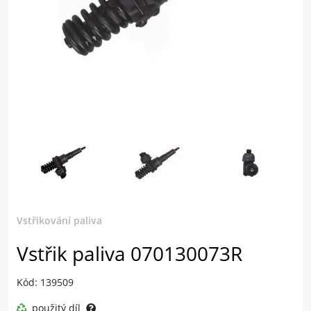
Vstřikování paliva
Vstřik paliva 070130073R
Kód: 139509
použitý díl