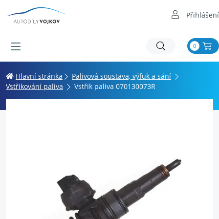
Přihlášení
0
Hlavní stránka
Palivová soustava, výfuk a sání
Vstřikování paliva
Vstřik paliva 070130073R