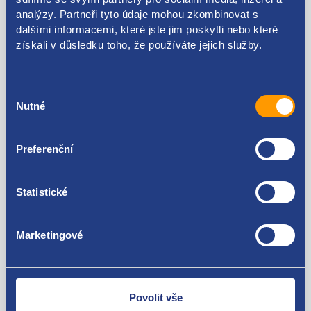
070130073R 070130073RX 0986441579
analýzy. Partneři tyto údaje mohou zkombinovat s
dalšími informacemi, které jste jim poskytli nebo které
Použitelné pro vozy
získali v důsledku toho, že používáte jejich služby.
Volkswagen Multivan T5 2003 - 2015 2.5 TDI
Výběr
Volkswagen Transporter T5 2003 - 2015 2.5 TDI
Nutné
souhlasu
Za kvalitu ručíme!
Preferenční
Statistické
Marketingové
Nejste spokojeni? Vyřešíme to!
Zboží můžete vrátit do 60 dnů od
zakoupení. Nebo vám pošleme náhradu.
Povolit vše