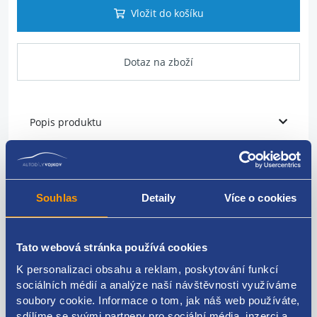
Vložit do košíku
Dotaz na zboží
Popis produktu
Vstřikovací tryska
VAG originál: 070130073R 070130073RX
Souhlas
Detaily
Více o cookies
BOSCH: 0986441579
Tato webová stránka používá cookies
K personalizaci obsahu a reklam, poskytování funkcí
Kódy produktu
sociálních médií a analýze naší návštěvnosti využíváme
soubory cookie. Informace o tom, jak náš web používáte,
sdílíme se svými partnery pro sociální média, inzerci a