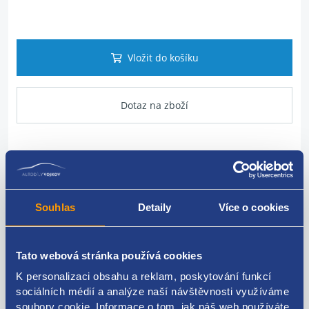
Vložit do košíku
Dotaz na zboží
Popis produktu
Vyrovnávací nádoba chladící kapaliny
Souhlas
Detaily
Více o cookies
OPEL original: 13265592 39097904 1304002
Tato webová stránka používá cookies
K personalizaci obsahu a reklam, poskytování funkcí
sociálních médií a analýze naší návštěvnosti využíváme
Kódy produktu
soubory cookie. Informace o tom, jak náš web používáte,