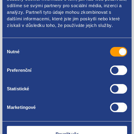
sdílíme se svými partnery pro sociální média, inzerci a
analýzy. Partneři tyto údaje mohou zkombinovat s
13265592 39097904 1304002
dalšími informacemi, které jste jim poskytli nebo které
získali v důsledku toho, že používáte jejich služby.
Použitelné pro vozy
Výběr
Opel Meriva (B) 2010 - 2017
Nutné
souhlasu
Za kvalitu ručíme!
Preferenční
Statistické
Marketingové
Nejste spokojeni? Vyřešíme to!
Zboží můžete vrátit do 60 dnů od