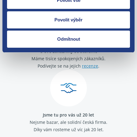
Povolit vše
zakoupení. Nebo vám pošleme náhradu.
Povolit výběr
Odmítnout
O své zákazníky se staráme
Máme tisíce spokojených zákazníků.
Podívejte se na jejich
recenze
.
Jsme tu pro vás už 20 let
Nejsme bazar, ale solidní česká firma.
Díky vám rosteme už víc jak 20 let.