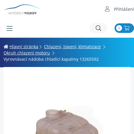
Přihlášení
0
Hlavní stránka
Chlazení, topení, klimatizace
Okruh chlazení motoru
Vyrovnávací nádoba chladící kapaliny 13265592