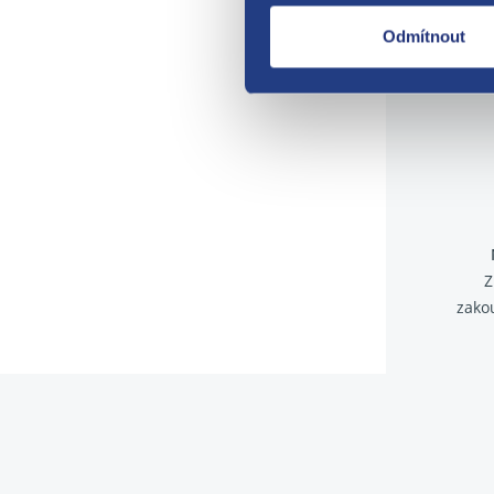
Odmítnout
Z
zako