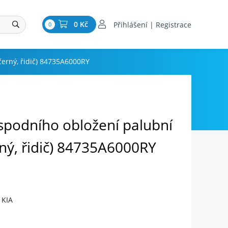
0 Kč
Přihlášení | Registrace
0
černý, řidič) 84735A6000RY
 spodního obložení palubní
ný, řidič) 84735A6000RY
 KIA