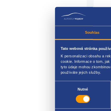
Souhlas
Tato webová stránka použív
Vrchn
K personalizaci obsahu a re
umíst
cookie. Informace o tom, jak
tyto údaje mohou zkombinovat
barva
používáte jejich služby.
HYUN
Výběr
souhlasu
Nutné