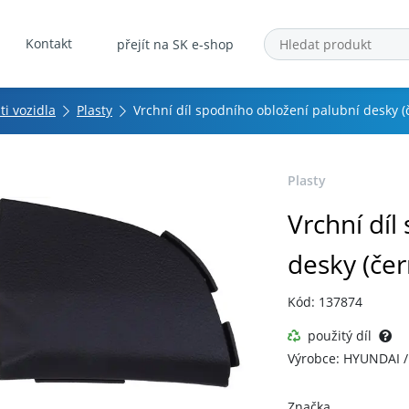
Kontakt
přejít na SK e-shop
ti vozidla
Plasty
Vrchní díl spodního obložení palubní desky (
Plasty
Vrchní díl
desky (čer
Kód: 137874
použitý díl
Výrobce: HYUNDAI /
Značka