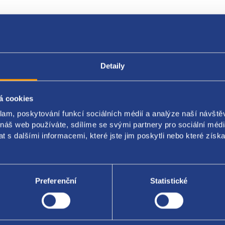
Popis produktu
Kódy produktu
Detaily
á cookies
í díl spodního obložení palubní desky
klam, poskytování funkcí sociálních médií a analýze naší návšt
ění: palubní deska - strana řidiče
 náš web používáte, sdílíme se svými partnery pro sociální média
 s dalšími informacemi, které jste jim poskytli nebo které získa
: RY - černá
DAI / KIA original: 84735A6000RY
Preferenční
Statistické