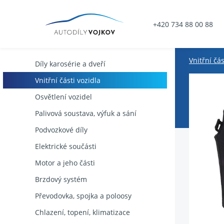
+420 734 88 00 88
Vnitřní čás
Díly karosérie a dveří
Vnitřní části vozidla
Osvětlení vozidel
Palivová soustava, výfuk a sání
Podvozkové díly
Elektrické součásti
Motor a jeho části
Brzdový systém
Převodovka, spojka a poloosy
Chlazení, topení, klimatizace