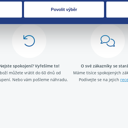
Za kvalitu ručí
Povolit výběr
Nejste spokojeni? Vyřešíme to!
O své zákazníky se sta
boží můžete vrátit do 60 dnů od
Máme tisíce spokojených zá
upení. Nebo vám pošleme náhradu.
Podívejte se na jejich
rec