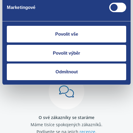
Marketingové
Povolit vše
Povolit výběr
Nejste spokojeni? Vyřešíme to!
Zboží můžete vrátit do 60 dnů od
zakoupení. Nebo vám pošleme náhradu.
Odmítnout
O své zákazníky se staráme
Máme tisíce spokojených zákazníků.
Podívejte se na jejich
recenze
.