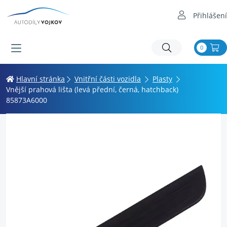
Přihlášení
0
Hlavní stránka
Vnitřní části vozidla
Plasty
Vnější prahová lišta (levá přední, černá, hatchback)
85873A6000