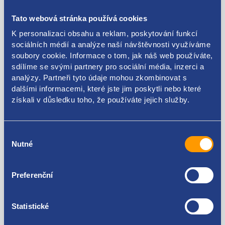
strana: levá
Tato webová stránka používá cookies
barva: RY - černá
K personalizaci obsahu a reklam, poskytování funkcí
sociálních médií a analýze naší návštěvnosti využíváme
HYUNDAI / KIA original: 85873A6000 85873A6000RY
soubory cookie. Informace o tom, jak náš web používáte,
KOHGD85201
sdílíme se svými partnery pro sociální média, inzerci a
analýzy. Partneři tyto údaje mohou zkombinovat s
dalšími informacemi, které jste jim poskytli nebo které
získali v důsledku toho, že používáte jejich služby.
Kódy produktu
Výběr
85873A6000 85873A6000RY KOHGD85201
Nutné
souhlasu
Použitelné pro vozy
Preferenční
Hyundai I30 II 2011 - 2017
Statistické
Za kvalitu ručíme!