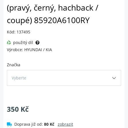
(pravý, černý, hachback /
coupé) 85920A6100RY
Kód: 137495
použitý díl
Výrobce: HYUNDAI / KIA
Značka
Vyberte
350 Kč
Doprava již od:
80 Kč
zobrazit