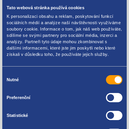
strana: pravá
Tato webová stránka používá cookies
K personalizaci obsahu a reklam, poskytování funkcí
barva: RY - černá
sociálních médií a analýze naší návštěvnosti využíváme
HYUNDAI / KIA original: 85920A6100RY
soubory cookie. Informace o tom, jak náš web používáte,
sdílíme se svými partnery pro sociální média, inzerci a
analýzy. Partneři tyto údaje mohou zkombinovat s
dalšími informacemi, které jste jim poskytli nebo které
získali v důsledku toho, že používáte jejich služby.
Kódy produktu
Výběr
85920A6100RY
Nutné
souhlasu
Použitelné pro vozy
Preferenční
Hyundai I30 II 2011 - 2017
Statistické
Za kvalitu ručíme!