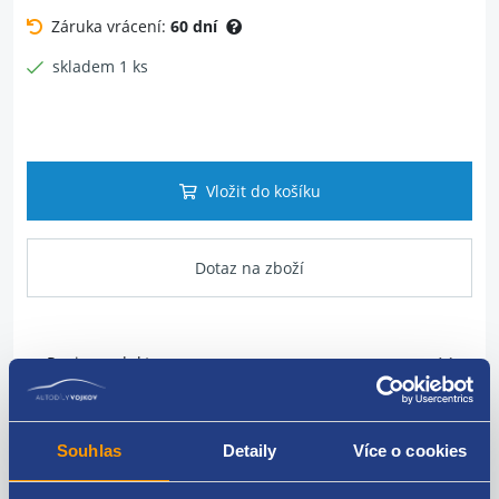
Záruka vrácení:
60 dní
skladem 1 ks
Vložit do košíku
Dotaz na zboží
Popis produktu
Vrchní kryt panelu zavazadlového prostoru
Souhlas
Detaily
Více o cookies
karoserie: hatchback = coupé