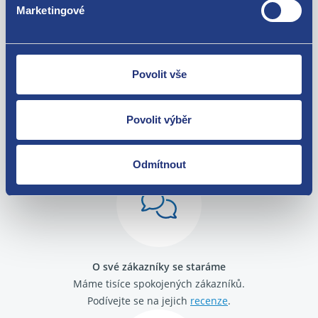
Marketingové
Povolit vše
Nejste spokojeni? Vyřešíme to!
Povolit výběr
Zboží můžete vrátit do 60 dnů od
zakoupení. Nebo vám pošleme náhradu.
Odmítnout
O své zákazníky se staráme
Máme tisíce spokojených zákazníků.
Podívejte se na jejich
recenze
.