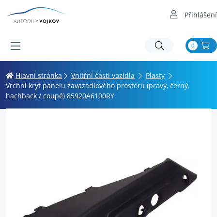
Přihlášení
0
Hlavní stránka
Vnitřní části vozidla
Plasty
Vrchní kryt panelu zavazadlového prostoru (pravý, černý,
hachback / coupé) 85920A6100RY