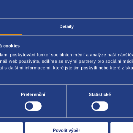
Popis produktu
Kódy produktu
Detaily
á cookies
í trubka
klam, poskytování funkcí sociálních médií a analýze naší návšt
ozidla s motory 2.0TDI a 6-stupňovou automatickou převodovku.
 náš web používáte, sdílíme se svými partnery pro sociální média
 s dalšími informacemi, které jste jim poskytli nebo které získa
originál 5Q0121070AG
Preferenční
Statistické
Za kvalitu ručí
Povolit výběr