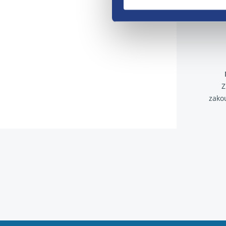
Z
zako