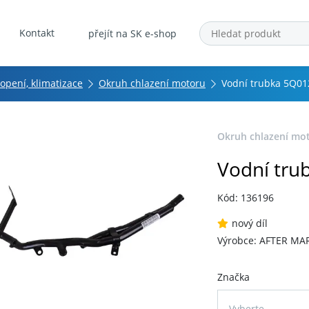
Kontakt
přejít na SK e-shop
topení, klimatizace
Okruh chlazení motoru
Vodní trubka 5Q0
Okruh chlazení mo
Vodní tr
Kód: 136196
nový díl
Výrobce: AFTER MA
Značka
Vyberte