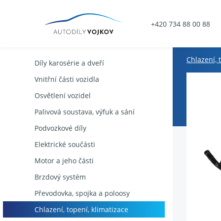
+420 734 88 00 88
Chlazení, 
Díly karosérie a dveří
Vnitřní části vozidla
Osvětlení vozidel
Palivová soustava, výfuk a sání
Podvozkové díly
Elektrické součásti
Motor a jeho části
Brzdový systém
Převodovka, spojka a poloosy
Chlazení, topení, klimatizace