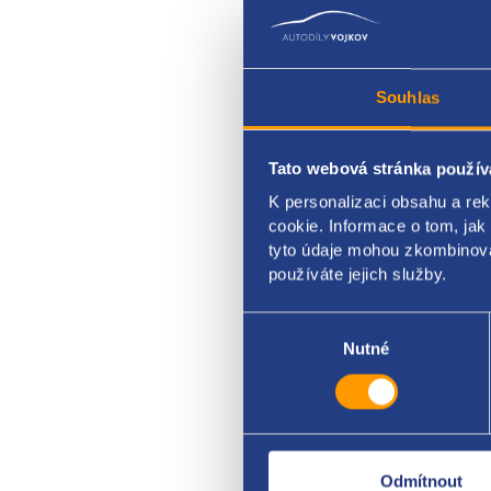
Souhlas
Tato webová stránka použív
Vodn
K personalizaci obsahu a re
pro v
cookie. Informace o tom, jak
tyto údaje mohou zkombinovat
VAG 
používáte jejich služby.
Výběr
souhlasu
Nutné
Odmítnout