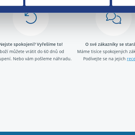
Nejste spokojeni? Vyřešíme to!
O své zákazníky se sta
boží můžete vrátit do 60 dnů od
Máme tisíce spokojených zá
upení. Nebo vám pošleme náhradu.
Podívejte se na jejich
rec