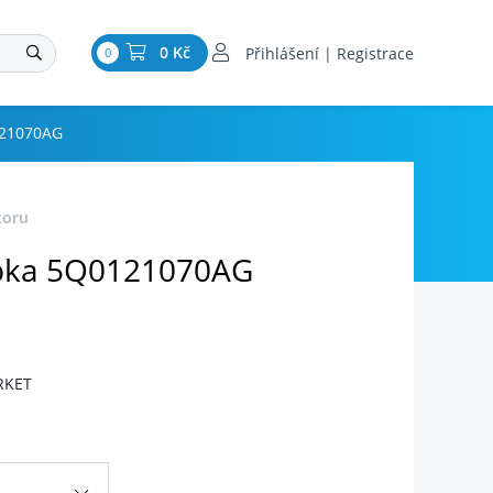
0 Kč
Přihlášení | Registrace
0
121070AG
toru
ubka 5Q0121070AG
RKET