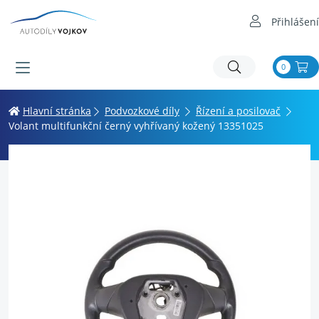
Přihlášení
0
Hlavní stránka
Podvozkové díly
Řízení a posilovač
Volant multifunkční černý vyhřívaný kožený 13351025