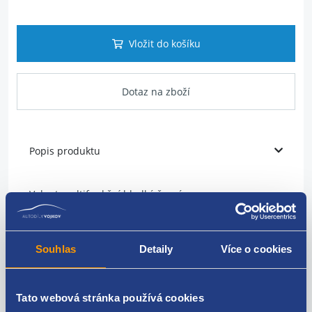
Vložit do košíku
Dotaz na zboží
Popis produktu
Volant multifunkční hladký černý
Barva: černá (kůže)
Souhlas
Detaily
Více o cookies
Multifunkční, pro tempomat, s vyhříváním
OPEL original: 13351025 13387038 913528 13350157
Tato webová stránka používá cookies
9134460