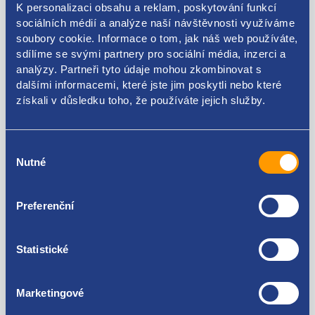
K personalizaci obsahu a reklam, poskytování funkcí
sociálních médií a analýze naší návštěvnosti využíváme
soubory cookie. Informace o tom, jak náš web používáte,
sdílíme se svými partnery pro sociální média, inzerci a
analýzy. Partneři tyto údaje mohou zkombinovat s
Kódy produktu
dalšími informacemi, které jste jim poskytli nebo které
získali v důsledku toho, že používáte jejich služby.
13351025 13387038 913528 13350157 9134460
Výběr
Použitelné pro vozy
Nutné
souhlasu
Opel Astra (J) 2009 - 2015
Preferenční
Opel Meriva (B) 2010 - 2017
Za kvalitu ručíme!
Statistické
Marketingové