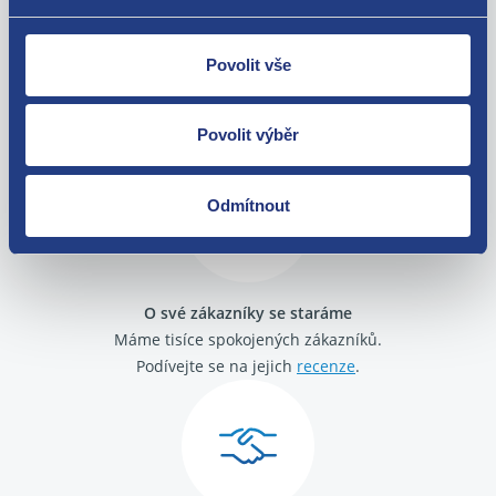
Povolit vše
Nejste spokojeni? Vyřešíme to!
Zboží můžete vrátit do 60 dnů od
zakoupení. Nebo vám pošleme náhradu.
Povolit výběr
Odmítnout
O své zákazníky se staráme
Máme tisíce spokojených zákazníků.
Podívejte se na jejich
recenze
.