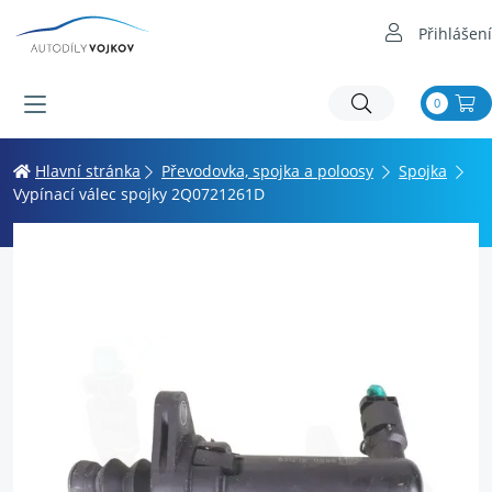
Přihlášení
0
Hlavní stránka
Převodovka, spojka a poloosy
Spojka
Vypínací válec spojky 2Q0721261D