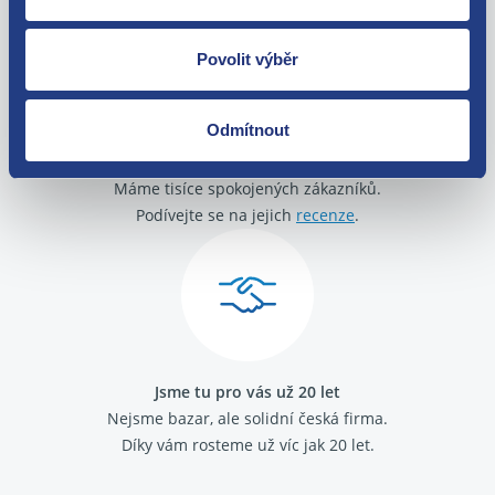
Povolit výběr
Odmítnout
O své zákazníky se staráme
Máme tisíce spokojených zákazníků.
Podívejte se na jejich
recenze
.
Jsme tu pro vás už 20 let
Nejsme bazar, ale solidní česká firma.
Díky vám rosteme už víc jak 20 let.