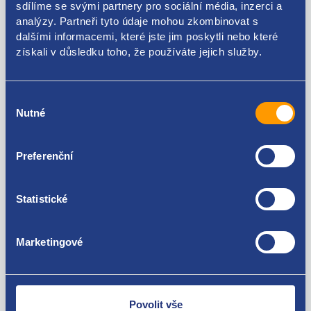
sdílíme se svými partnery pro sociální média, inzerci a
analýzy. Partneři tyto údaje mohou zkombinovat s
2Q0721261D 2Q0721261A
dalšími informacemi, které jste jim poskytli nebo které
získali v důsledku toho, že používáte jejich služby.
Použitelné pro vozy
Škoda Kamiq
Výběr
Škoda Scala
Nutné
souhlasu
Volkswagen T-Cross
Za kvalitu ručíme!
Seat Arona
Škoda Fabia IV 2021-
Preferenční
Audi A1 (GB) 2018 -
Seat Ibiza V 2017-
Statistické
Marketingové
Nejste spokojeni? Vyřešíme to!
Zboží můžete vrátit do 60 dnů od
zakoupení. Nebo vám pošleme náhradu.
Povolit vše