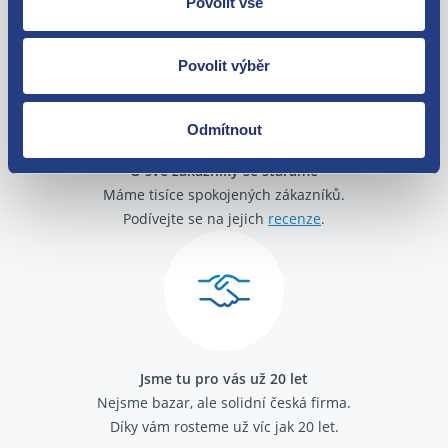
Povolit vše
zakoupení. Nebo vám pošleme náhradu.
Povolit výběr
Odmítnout
O své zákazníky se staráme
Máme tisíce spokojených zákazníků.
Podívejte se na jejich
recenze
.
Jsme tu pro vás už 20 let
Nejsme bazar, ale solidní česká firma.
Díky vám rosteme už víc jak 20 let.