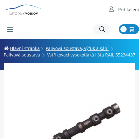
Přihlášení
0
Hlavní stránka
Palivová soustava, výfuk a sání
Palivová soustava
Vstřikovací vysokotlaká lišta RAIL 55234437