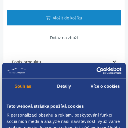
Vložit do košíku
Dotaz na zboží
Popis produktu
Vysokotlaká lišta
Souhlas
Detaily
Více o cookies
FIAT originál: 55234437 55272136 55220722 817063
BOSCH: 0445214217 0445214364
Tato webová stránka používá cookies
K personalizaci obsahu a reklam, poskytování funkcí
sociálních médií a analýze naší návštěvnosti využíváme
Kódy produktu
soubory cookie. Informace o tom, jak náš web používáte,