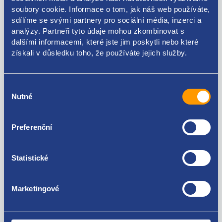
soubory cookie. Informace o tom, jak náš web používáte,
Kódy produktu
sdílíme se svými partnery pro sociální média, inzerci a
analýzy. Partneři tyto údaje mohou zkombinovat s
dalšími informacemi, které jste jim poskytli nebo které
K1RU63DX9AH P1RU63DX9AH K5SD74DX9AA
získali v důsledku toho, že používáte jejich služby.
Použitelné pro vozy
Výběr
Nutné
souhlasu
Fiat Freemont
Za kvalitu ručíme!
Preferenční
Statistické
Marketingové