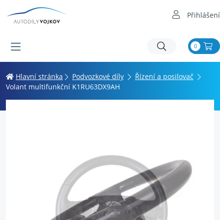
Přihlášení
0
Hlavní stránka
Podvozkové díly
Řízení a posilovač
Volant multifunkční K1RU63DX9AH