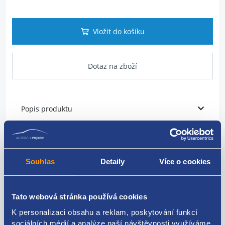
Vložit do košíku
Dotaz na zboží
Popis produktu
Volant multifunkční
ovladací prvky na přední i zadní straně
Souhlas
Detaily
Více o cookies
FIAT originál: K1RU63DX9AH P1RU63DX9AH
K5SD74DX9AA
Tato webová stránka používá cookies
K personalizaci obsahu a reklam, poskytování funkcí
sociálních médií a analýze naší návštěvnosti využíváme