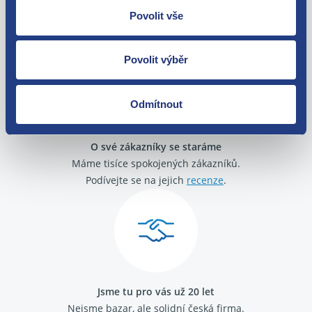
Nejste spokojeni? Vyřešíme to!
Povolit vše
Zboží můžete vrátit do 60 dnů od
zakoupení. Nebo vám pošleme náhradu.
Povolit výběr
Odmítnout
O své zákazníky se staráme
Máme tisíce spokojených zákazníků.
Podívejte se na jejich
recenze
.
Jsme tu pro vás už 20 let
Nejsme bazar, ale solidní česká firma.