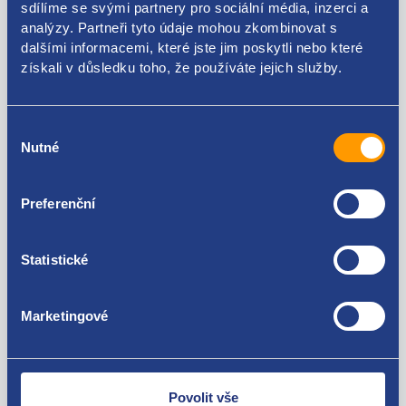
sdílíme se svými partnery pro sociální média, inzerci a
analýzy. Partneři tyto údaje mohou zkombinovat s
93490A6315
dalšími informacemi, které jste jim poskytli nebo které
získali v důsledku toho, že používáte jejich služby.
Použitelné pro vozy
Hyundai I30 II 2011 - 2017
Výběr
Kia Ceed 2012-2018
Nutné
souhlasu
Za kvalitu ručíme!
Preferenční
Statistické
Marketingové
Nejste spokojeni? Vyřešíme to!
Zboží můžete vrátit do 60 dnů od
zakoupení. Nebo vám pošleme náhradu.
Povolit vše