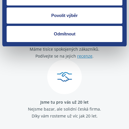
Povolit výběr
Odmítnout
O své zákazníky se staráme
Máme tisíce spokojených zákazníků.
Podívejte se na jejich
recenze
.
Jsme tu pro vás už 20 let
Nejsme bazar, ale solidní česká firma.
Díky vám rosteme už víc jak 20 let.