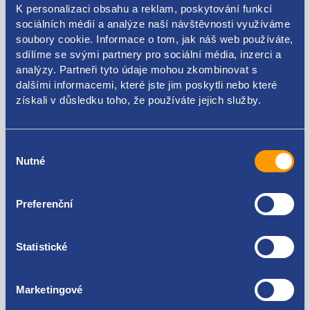
VAG originál: 7P6854949G 7P6854949 7P6854949D
K personalizaci obsahu a reklam, poskytování funkcí
sociálních médií a analýze naší návštěvnosti využíváme
soubory cookie. Informace o tom, jak náš web používáte,
sdílíme se svými partnery pro sociální média, inzerci a
analýzy. Partneři tyto údaje mohou zkombinovat s
Kódy produktu
dalšími informacemi, které jste jim poskytli nebo které
získali v důsledku toho, že používáte jejich služby.
7P6854949G 7P6854949 7P6854949D
Výběr
Použitelné pro vozy
Nutné
souhlasu
Volkswagen Touareg 2010 - 2018
Preferenční
Za kvalitu ručíme!
Statistické
Marketingové