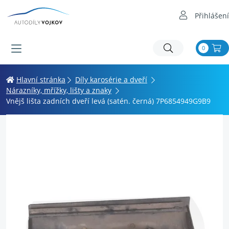
Přihlášení
0
Hlavní stránka
Díly karosérie a dveří
Nárazníky, mřížky, lišty a znaky
Vnějš lišta zadních dveří levá (satén. černá) 7P6854949G9B9