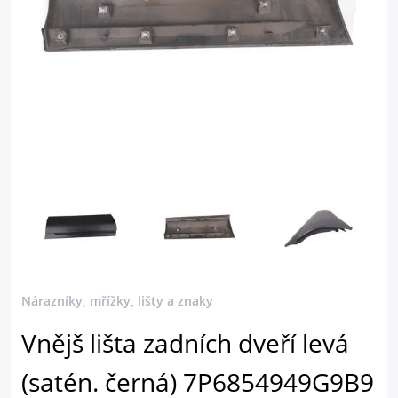
Nárazníky, mřížky, lišty a znaky
Vnějš lišta zadních dveří levá
(satén. černá) 7P6854949G9B9