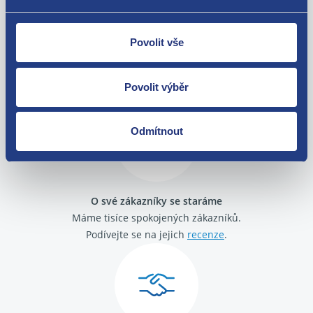
Povolit vše
Nejste spokojeni? Vyřešíme to!
Zboží můžete vrátit do 60 dnů od
Povolit výběr
zakoupení. Nebo vám pošleme náhradu.
Odmítnout
O své zákazníky se staráme
Máme tisíce spokojených zákazníků.
Podívejte se na jejich
recenze
.