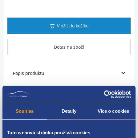
Vložit do košíku
Dotaz na zboží
Popis produktu
Vodící lišta skla okna
Typ vozu: 5dv. kombi
Souhlas
Detaily
Více o cookies
Umístění: zadní dveře
Strana: pravá
Tato webová stránka používá cookies