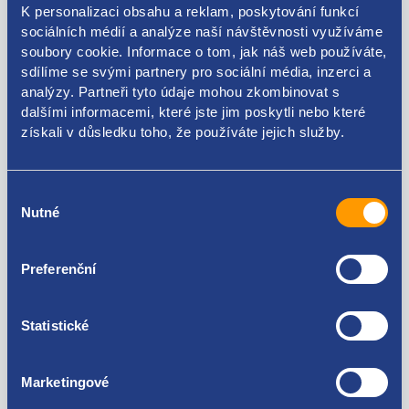
PSA original: 9805495480
K personalizaci obsahu a reklam, poskytování funkcí
sociálních médií a analýze naší návštěvnosti využíváme
soubory cookie. Informace o tom, jak náš web používáte,
sdílíme se svými partnery pro sociální média, inzerci a
analýzy. Partneři tyto údaje mohou zkombinovat s
Kódy produktu
dalšími informacemi, které jste jim poskytli nebo které
získali v důsledku toho, že používáte jejich služby.
9805495480
Výběr
Použitelné pro vozy
Nutné
souhlasu
Peugeot 308 II 2013 - 2021
Preferenční
Za kvalitu ručíme!
Statistické
Marketingové