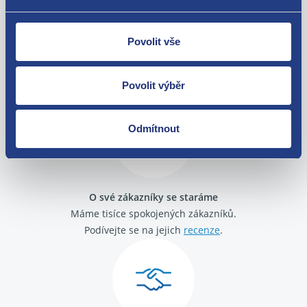
Povolit vše
Nejste spokojeni? Vyřešíme to!
Zboží můžete vrátit do 60 dnů od
Povolit výběr
zakoupení. Nebo vám pošleme náhradu.
Odmítnout
O své zákazníky se staráme
Máme tisíce spokojených zákazníků.
Podívejte se na jejich
recenze
.