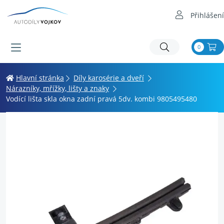
Přihlášení
0
Hlavní stránka
Díly karosérie a dveří
Nárazníky, mřížky, lišty a znaky
Vodící lišta skla okna zadní pravá 5dv. kombi 9805495480