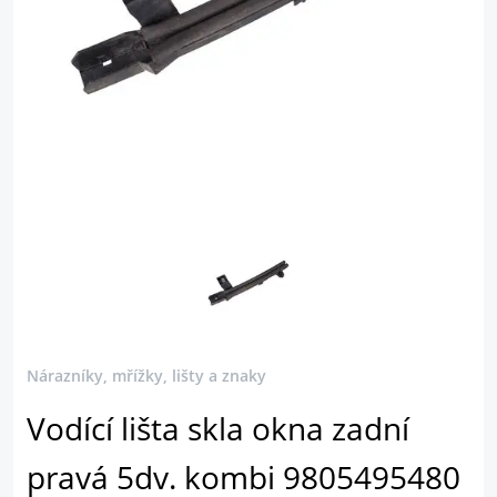
Nárazníky, mřížky, lišty a znaky
Vodící lišta skla okna zadní
pravá 5dv. kombi 9805495480