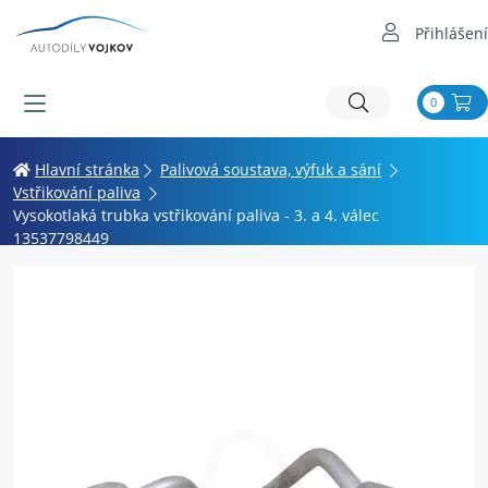
Přihlášení
0
Hlavní stránka
Palivová soustava, výfuk a sání
Vstřikování paliva
Vysokotlaká trubka vstřikování paliva - 3. a 4. válec
13537798449