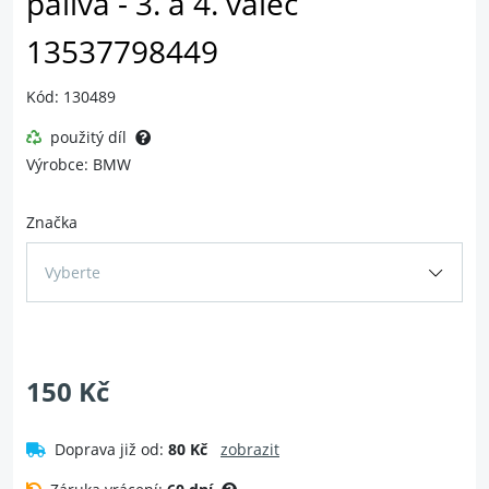
paliva - 3. a 4. válec
13537798449
Kód: 130489
použitý díl
Výrobce: BMW
Značka
Vyberte
150 Kč
Doprava již od:
80 Kč
zobrazit