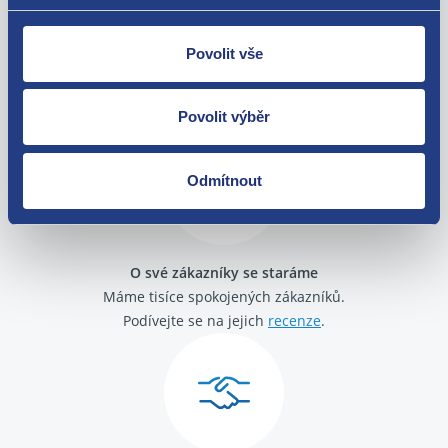
BMW 3 (F3X, F80) 318 d
BMW X1 (E84) SDrive 16d
BMW X1 (E84) SDrive 18 d
Povolit vše
Nejste spokojeni? Vyřešíme to!
BMW X1 (E84) XDrive 18 d
BMW 4 (F3X, F8X) 418 d
Zboží můžete vrátit do 60 dnů od
zakoupení. Nebo vám pošleme náhradu.
Povolit výběr
Odmítnout
O své zákazníky se staráme
Máme tisíce spokojených zákazníků.
Podívejte se na jejich
recenze
.