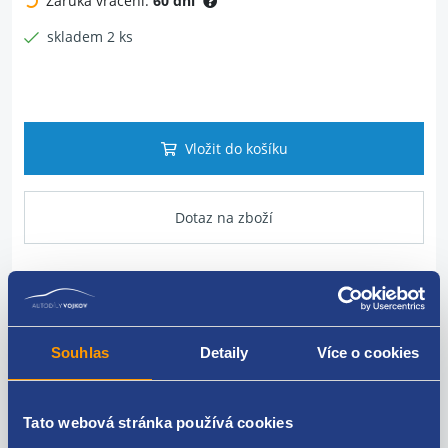
Záruka vrácení:
60 dní
skladem 2 ks
Vložit do košíku
Dotaz na zboží
Popis produktu
Souhlas
Detaily
Více o cookies
Vysokotlaká trubka vstřikování paliva
Specifikace: 3. válec = 4. válec
Tato webová stránka používá cookies
BMW originál: 13537798449