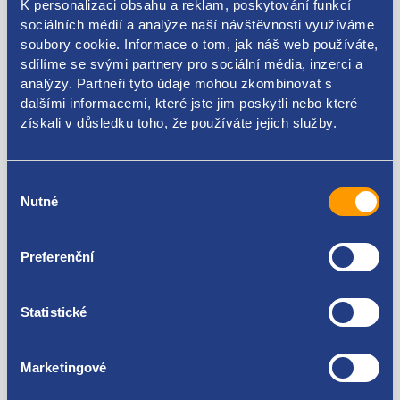
K personalizaci obsahu a reklam, poskytování funkcí
sociálních médií a analýze naší návštěvnosti využíváme
soubory cookie. Informace o tom, jak náš web používáte,
sdílíme se svými partnery pro sociální média, inzerci a
analýzy. Partneři tyto údaje mohou zkombinovat s
Kódy produktu
dalšími informacemi, které jste jim poskytli nebo které
získali v důsledku toho, že používáte jejich služby.
13537798449
Použitelné pro vozy
Výběr
Nutné
souhlasu
BMW 3 (E9X) 318 d
BMW 3 (E9X) 320 d
Preferenční
BMW 3 (E9X) 320 d xDrive
Za kvalitu ručíme!
BMW 1 (E8X) 116 d
BMW 1 (E8X) 118 d
Statistické
BMW 1 (F2X) 116 d
BMW 1 (F2X) 118 d
BMW 2 (F22 , F87) 218 d
Marketingové
BMW 3 (F3X, F80) 316 d