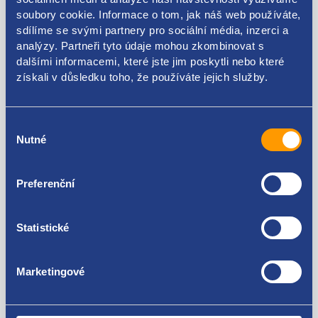
soubory cookie. Informace o tom, jak náš web používáte,
sdílíme se svými partnery pro sociální média, inzerci a
Kódy produktu
analýzy. Partneři tyto údaje mohou zkombinovat s
dalšími informacemi, které jste jim poskytli nebo které
BM5G-6A949-AJ BM5G-6A949-AH BM5G-6A949-AG
získali v důsledku toho, že používáte jejich služby.
BM5G-6A949-AF BM5G-6A949-AE BM5G-6A949-AD
Použitelné pro vozy
BM5G-6A949-AC 1874343
Výběr
Nutné
souhlasu
Ford C-MAX II 2010 - 2019 1.6 EcoBoost
Ford Focus III 2010 - 2018 1.6 EcoBoost
Ford Galaxy II 2006 - 2015 1.6 EcoBoost
Za kvalitu ručíme!
Preferenční
Ford Mondeo IV 2007 - 2015 1.6 EcoBoost
Ford S-Max I 2006 - 2014 1.6 EcoBoost
Statistické
Marketingové