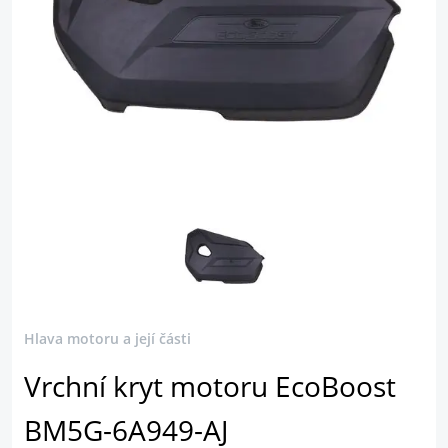
Hlava motoru a její části
Vrchní kryt motoru EcoBoost
BM5G-6A949-AJ