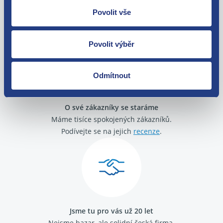
Nejste spokojeni? Vyřešíme to!
Povolit vše
Zboží můžete vrátit do 60 dnů od
zakoupení. Nebo vám pošleme náhradu.
Povolit výběr
Odmítnout
O své zákazníky se staráme
Máme tisíce spokojených zákazníků.
Podívejte se na jejich
recenze
.
Jsme tu pro vás už 20 let
Nejsme bazar, ale solidní česká firma.