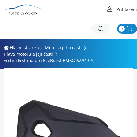
Přihlášení
0
Hlavní stránka
Motor a jeho části
Hlava motoru a její části
Vrchní kryt motoru EcoBoost BM5G-6A949-AJ