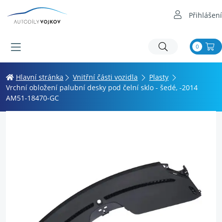
Přihlášení
0
Hlavní stránka
Vnitřní části vozidla
Plasty
Vrchní obložení palubní desky pod čelní sklo - šedé, -2014
AM51-18470-GC