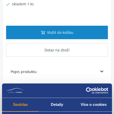
skladem 1 ks
Vložit do košíku
Dotaz na zboží
Popis produktu
Vrchní obložení palubní desky pod čelní sklo
vyrobeno do: 07/2014
Souhlas
Detaily
Více o cookies
Barva: 38C5 - Fairland