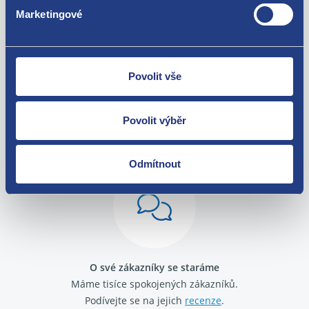
Marketingové
Povolit vše
Povolit výběr
Nejste spokojeni? Vyřešíme to!
Zboží můžete vrátit do 60 dnů od
zakoupení. Nebo vám pošleme náhradu.
Odmítnout
O své zákazníky se staráme
Máme tisíce spokojených zákazníků.
Podívejte se na jejich
recenze
.