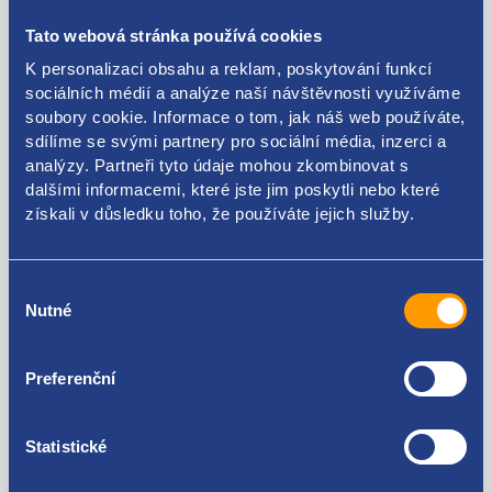
FORD originál: AM51-18470-GC38C5 AM51-18470-
Tato webová stránka používá cookies
GB38C5 AM51-18470-GA38C5 AM51-18470-AG38C5
K personalizaci obsahu a reklam, poskytování funkcí
AM51-18470-AF38C5 AM51-18470-AE38C5 AM51-
sociálních médií a analýze naší návštěvnosti využíváme
18470-AD38C5 AM51-18470-AC38C5 AM51-18470-
soubory cookie. Informace o tom, jak náš web používáte,
AB38C5 1838679
sdílíme se svými partnery pro sociální média, inzerci a
analýzy. Partneři tyto údaje mohou zkombinovat s
dalšími informacemi, které jste jim poskytli nebo které
získali v důsledku toho, že používáte jejich služby.
Kódy produktu
Výběr
AM51-18470-GC38C5 AM51-18470-GB38C5 AM51-
Nutné
souhlasu
18470-GA38C5 AM51-18470-AG38C5 AM51-18470-
Použitelné pro vozy
AF38C5 AM51-18470-AE38C5 AM51-18470-AD38C5
AM51-18470-AC38C5 AM51-18470-AB38C5 1838679
Preferenční
Ford C-MAX II 2010 - 2019
Statistické
Za kvalitu ručíme!