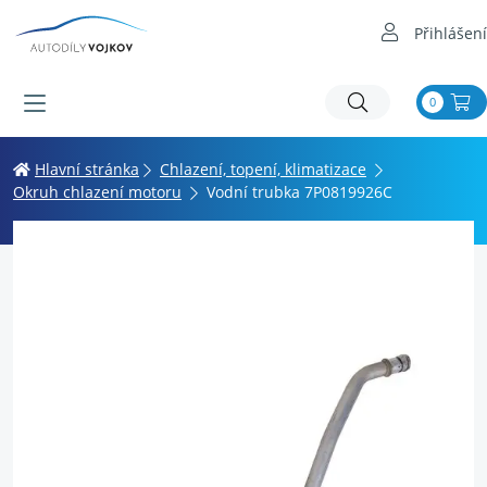
Přihlášení
0
Hlavní stránka
Chlazení, topení, klimatizace
Okruh chlazení motoru
Vodní trubka 7P0819926C