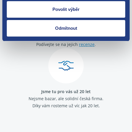
Povolit výběr
Odmítnout
O své zákazníky se staráme
Máme tisíce spokojených zákazníků.
Podívejte se na jejich
recenze
.
Jsme tu pro vás už 20 let
Nejsme bazar, ale solidní česká firma.
Díky vám rosteme už víc jak 20 let.