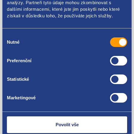
analýzy. Partneři tyto údaje mohou zkombinovat s
dalšími informacemi, které jste jim poskytli nebo které
Použitelné pro vozy
získali v důsledku toho, že používáte jejich služby.
Volkswagen Touareg 2010 - 2018 3.0 V6 TDI
Volkswagen Touareg 2010 - 2018 4.2 V8 TDI
Výběr
Za kvalitu ručíme!
Nutné
souhlasu
Preferenční
Statistické
Marketingové
Nejste spokojeni? Vyřešíme to!
Zboží můžete vrátit do 60 dnů od
zakoupení. Nebo vám pošleme náhradu.
Povolit vše