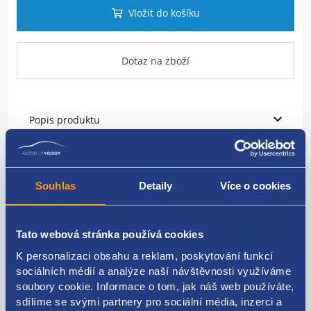
Vložit do košíku
Dotaz na zboží
Popis produktu
Vodní trubka
Souhlas
Detaily
Více o cookies
VAG original: 7P0819926C
Tato webová stránka používá cookies
K personalizaci obsahu a reklam, poskytování funkcí
Kódy produktu
sociálních médií a analýze naší návštěvnosti využíváme
soubory cookie. Informace o tom, jak náš web používáte,
sdílíme se svými partnery pro sociální média, inzerci a
7P0819926C