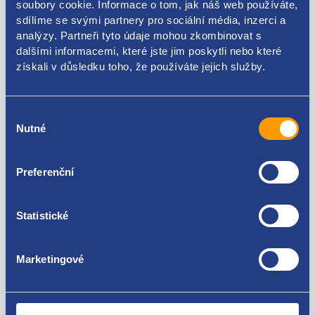
soubory cookie. Informace o tom, jak náš web používáte,
Kódy produktu
sdílíme se svými partnery pro sociální média, inzerci a
analýzy. Partneři tyto údaje mohou zkombinovat s
dalšími informacemi, které jste jim poskytli nebo které
7E0819329
získali v důsledku toho, že používáte jejich služby.
Použitelné pro vozy
Výběr
Volkswagen Transporter T5 2003 - 2015
Nutné
souhlasu
Volkswagen Transporter T6 2015-
Za kvalitu ručíme!
Preferenční
Statistické
Marketingové
Nejste spokojeni? Vyřešíme to!