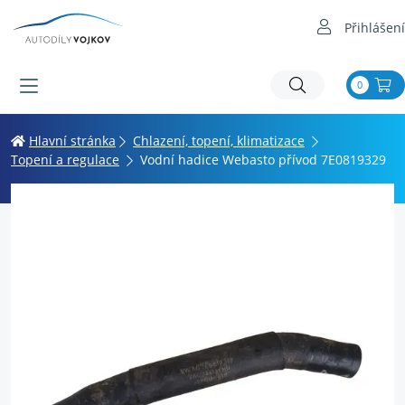
Přihlášení
0
Hlavní stránka
Chlazení, topení, klimatizace
Topení a regulace
Vodní hadice Webasto přívod 7E0819329