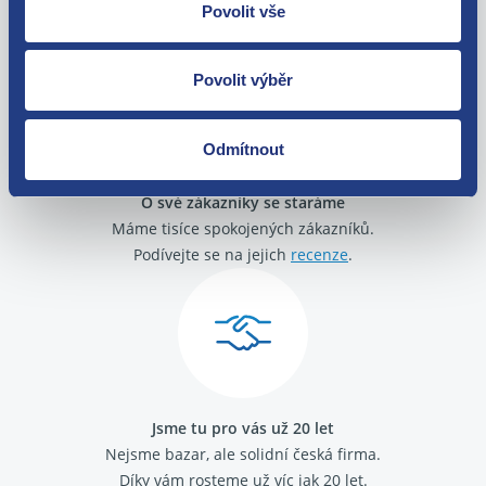
Zboží můžete vrátit do 60 dnů od
Povolit vše
zakoupení. Nebo vám pošleme náhradu.
Povolit výběr
Odmítnout
O své zákazníky se staráme
Máme tisíce spokojených zákazníků.
Podívejte se na jejich
recenze
.
Jsme tu pro vás už 20 let
Nejsme bazar, ale solidní česká firma.
Díky vám rosteme už víc jak 20 let.