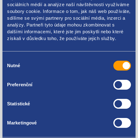
sociálních médií a analýze naší návštěvnosti využíváme
soubory cookie. Informace o tom, jak náš web používáte,
sdílíme se svými partnery pro sociální média, inzerci a
Kódy produktu
analýzy. Partneři tyto údaje mohou zkombinovat s
dalšími informacemi, které jste jim poskytli nebo které
získali v důsledku toho, že používáte jejich služby.
3C8857781
Použitelné pro vozy
Výběr
Nutné
souhlasu
Volkswagen Passat CC (B7) 2011 - 2016
Volkswagen Passat CC (B6) 2008 - 2012
Preferenční
Za kvalitu ručíme!
Statistické
Marketingové