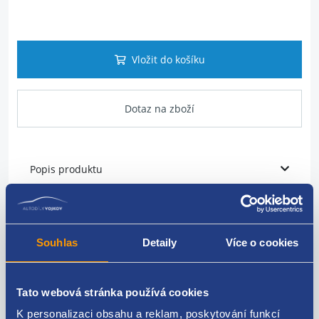
Vložit do košíku
Dotaz na zboží
Popis produktu
vodítko bezpečnostního pásu
umístění: zadní
Souhlas
Detaily
Více o cookies
strana: levá
Tato webová stránka používá cookies
VAG originál: 3C8857781
K personalizaci obsahu a reklam, poskytování funkcí