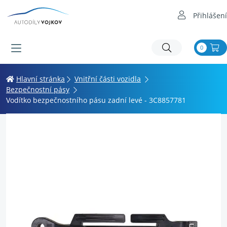
Přihlášení
0
Hlavní stránka
Vnitřní části vozidla
Bezpečnostní pásy
Vodítko bezpečnostního pásu zadní levé - 3C8857781