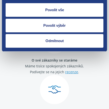
Nejste spokojeni? Vyřešíme to!
Povolit vše
Zboží můžete vrátit do 60 dnů od
zakoupení. Nebo vám pošleme náhradu.
Povolit výběr
Odmítnout
O své zákazníky se staráme
Máme tisíce spokojených zákazníků.
Podívejte se na jejich
recenze
.