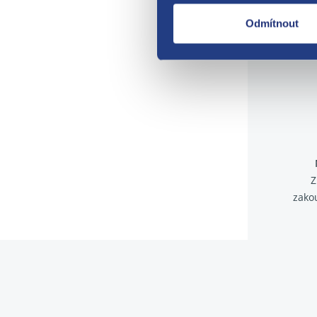
Odmítnout
Z
zako