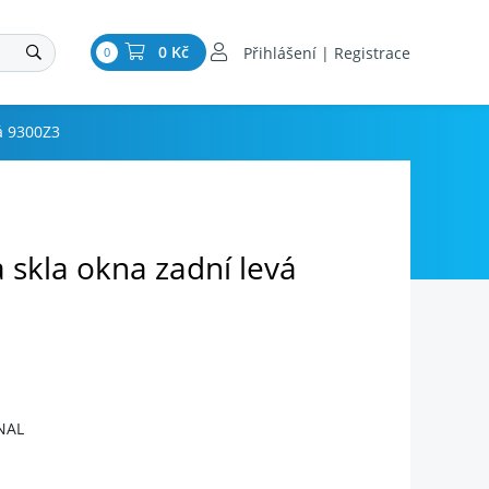
0 Kč
Přihlášení | Registrace
0
vá 9300Z3
ta skla okna zadní levá
NAL