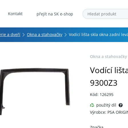
Kontakt
přejít na SK e-shop
érie a dveří
Okna a stahovačky
Vodící lišta skla okna zadní le
Okna a stahovačky
Vodící liš
9300Z3
Kód: 126295
použitý díl
Výrobce: PSA ORIGI
Značka