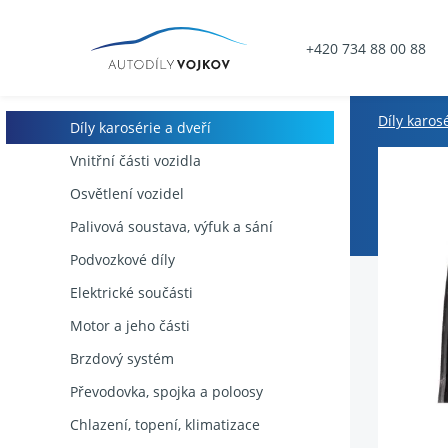
+420 734 88 00 88
Díly karos
Díly karosérie a dveří
Vnitřní části vozidla
Osvětlení vozidel
Palivová soustava, výfuk a sání
Podvozkové díly
Elektrické součásti
Motor a jeho části
Brzdový systém
Převodovka, spojka a poloosy
Chlazení, topení, klimatizace