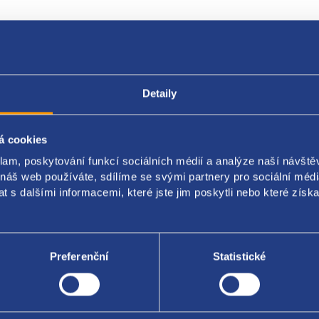
Popis produktu
Kódy produktu
Detaily
á cookies
í lišta skla okna
klam, poskytování funkcí sociálních médií a analýze naší návšt
ění: zadní dveře
 náš web používáte, sdílíme se svými partnery pro sociální média
 s dalšími informacemi, které jste jim poskytli nebo které získa
a: levá
riginal: 9300Z3
Preferenční
Statistické