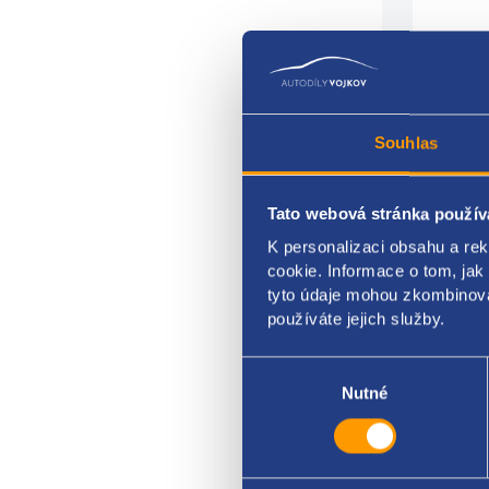
Souhlas
Tato webová stránka použív
Vodíc
K personalizaci obsahu a re
Umíst
cookie. Informace o tom, jak
tyto údaje mohou zkombinovat
Stran
používáte jejich služby.
PSA o
Výběr
souhlasu
Nutné