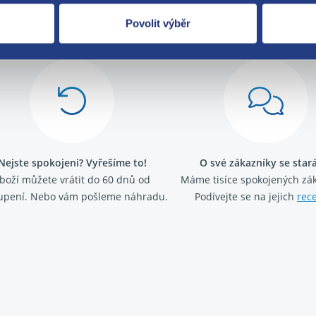
Za kvalitu ručí
Povolit výběr
Nejste spokojeni? Vyřešíme to!
O své zákazníky se sta
boží můžete vrátit do 60 dnů od
Máme tisíce spokojených zá
upení. Nebo vám pošleme náhradu.
Podívejte se na jejich
rec