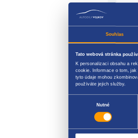
Souhlas
Tato webová stránka použív
K personalizaci obsahu a re
Vyrov
cookie. Informace o tom, jak
Expa
tyto údaje mohou zkombinovat
používáte jejich služby.
BMW 
Výběr
souhlasu
Nutné