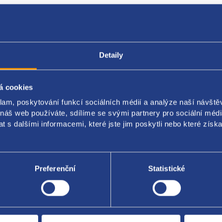
Detaily
Popis produktu
Kódy produktu
á cookies
klam, poskytování funkcí sociálních médií a analýze naší návšt
návací nádoba chladící kapaliny
 náš web používáte, sdílíme se svými partnery pro sociální média
nzní nádoba
 s dalšími informacemi, které jste jim poskytli nebo které získa
original: 17107503769 17107514964 17111705613
Preferenční
Statistické
Za kvalitu ručí