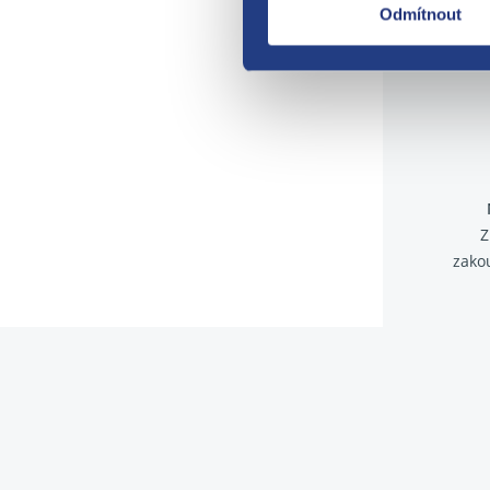
Odmítnout
Z
zako