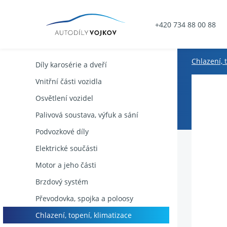
+420 734 88 00 88
Chlazení, 
Díly karosérie a dveří
Vnitřní části vozidla
Osvětlení vozidel
Palivová soustava, výfuk a sání
Podvozkové díly
Elektrické součásti
Motor a jeho části
Brzdový systém
Převodovka, spojka a poloosy
Chlazení, topení, klimatizace