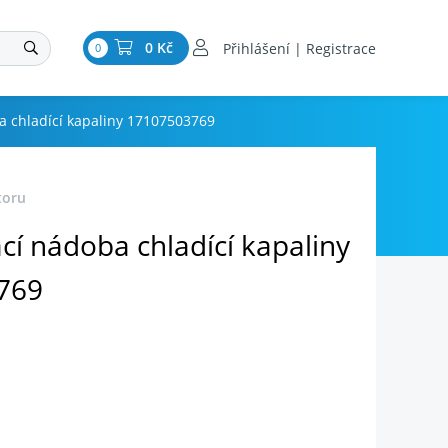
0 Kč
Přihlášení | Registrace
0
a chladící kapaliny 17107503769
toru
cí nádoba chladící kapaliny
769