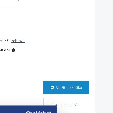
80 Kč
zobrazit
60 dní
Vložit do košíku
Dotaz na zboží