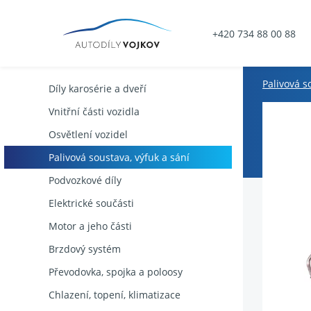
+420 734 88 00 88
Palivová s
Díly karosérie a dveří
Vnitřní části vozidla
Osvětlení vozidel
Palivová soustava, výfuk a sání
Podvozkové díly
Elektrické součásti
Motor a jeho části
Brzdový systém
Převodovka, spojka a poloosy
Chlazení, topení, klimatizace