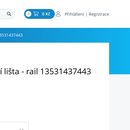
0 Kč
Přihlášení | Registrace
0
l 13531437443
í lišta - rail 13531437443