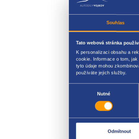
Souhlas
Tato webová stránka použív
Vstřik
K personalizaci obsahu a re
cookie. Informace o tom, jak
BMW 
tyto údaje mohou zkombinovat
používáte jejich služby.
Výběr
souhlasu
Nutné
Odmítnout