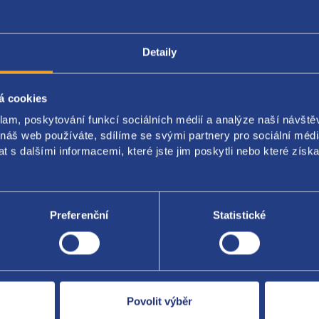
Detaily
Popis produktu
Kódy produktu
á cookies
ovací lišta - rail
klam, poskytování funkcí sociálních médií a analýze naší návšt
 náš web používáte, sdílíme se svými partnery pro sociální média
original: 13531437443
 s dalšími informacemi, které jste jim poskytli nebo které získa
Preferenční
Statistické
Za kvalitu ručí
Povolit výběr