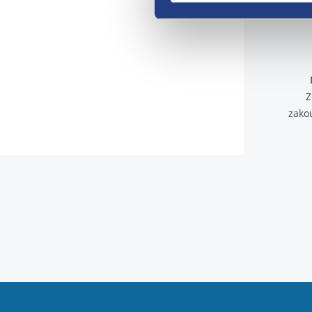
Z
zako