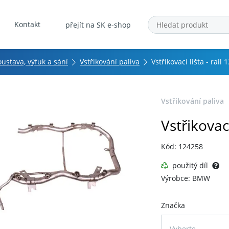
Kontakt
přejít na SK e-shop
oustava, výfuk a sání
Vstřikování paliva
Vstřikovací lišta - rai
Vstřikování paliva
Vstřikovac
Kód: 124258
použitý díl
Výrobce: BMW
Značka
Vyberte