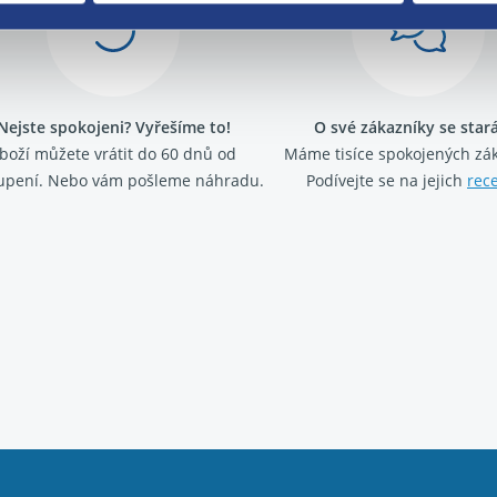
Nejste spokojeni? Vyřešíme to!
O své zákazníky se sta
boží můžete vrátit do 60 dnů od
Máme tisíce spokojených zá
upení. Nebo vám pošleme náhradu.
Podívejte se na jejich
rec