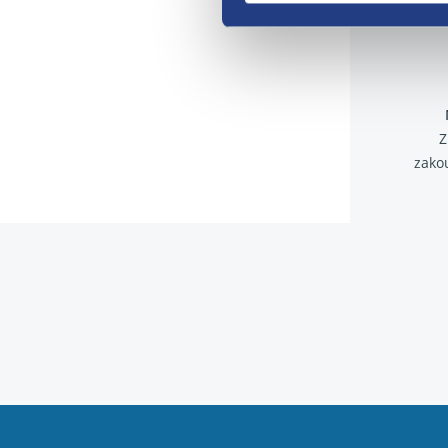
Z
zako