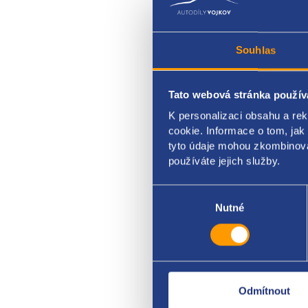
Souhlas
Tato webová stránka použív
Vodít
K personalizaci obsahu a re
cookie. Informace o tom, jak
OPEL
tyto údaje mohou zkombinovat
používáte jejich služby.
Výběr
souhlasu
Nutné
Odmítnout