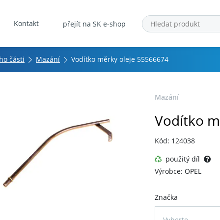
Kontakt
přejít na SK e-shop
ho části
Mazání
Vodítko měrky oleje 55566674
Mazání
Vodítko m
Kód: 124038
použitý díl
Výrobce: OPEL
Značka
Vyberte