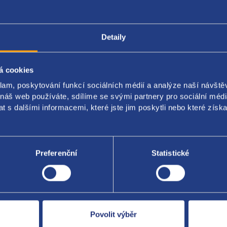
Detaily
Popis produktu
Kódy produktu
á cookies
ko měrky oleje
klam, poskytování funkcí sociálních médií a analýze naší návšt
 náš web používáte, sdílíme se svými partnery pro sociální média
 original: 55566674 5658349
 s dalšími informacemi, které jste jim poskytli nebo které získa
Preferenční
Statistické
Za kvalitu ručí
Povolit výběr