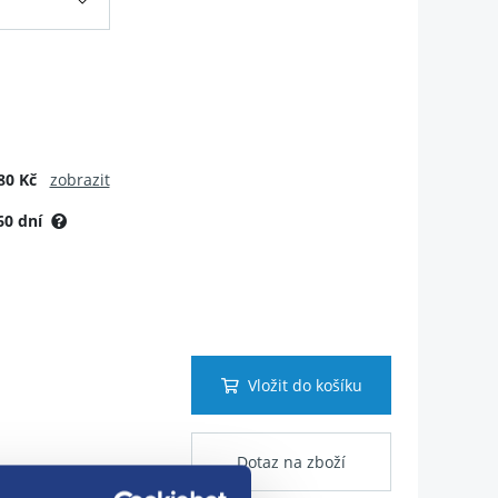
80 Kč
zobrazit
60 dní
Vložit do košíku
Dotaz na zboží