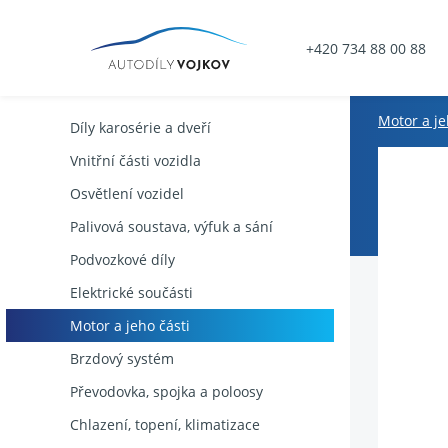
+420 734 88 00 88
Motor a je
Díly karosérie a dveří
Vnitřní části vozidla
Osvětlení vozidel
Palivová soustava, výfuk a sání
Podvozkové díly
Elektrické součásti
Motor a jeho části
Brzdový systém
Převodovka, spojka a poloosy
Chlazení, topení, klimatizace