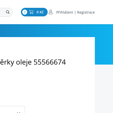
0 Kč
Přihlášení | Registrace
0
ěrky oleje 55566674