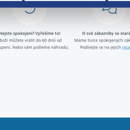
Nejste spokojeni? Vyřešíme to!
O své zákazníky se sta
boží můžete vrátit do 60 dnů od
Máme tisíce spokojených zá
upení. Nebo vám pošleme náhradu.
Podívejte se na jejich
rec