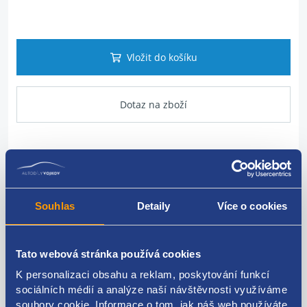
Vložit do košíku
Dotaz na zboží
Popis produktu
vodní hadice z vyrovnávací nádobky
Souhlas
Detaily
Více o cookies
VAG originál: 4E0121107L 4E0121107D
Tato webová stránka používá cookies
K personalizaci obsahu a reklam, poskytování funkcí
sociálních médií a analýze naší návštěvnosti využíváme
Kódy produktu
soubory cookie. Informace o tom, jak náš web používáte,