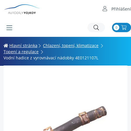
Přihlášení
0
Hlavní stránka
Chlazení, topení, klimatizace
Topení a regulace
Vodní hadice z vyrovnávací nádobky 4E0121107L