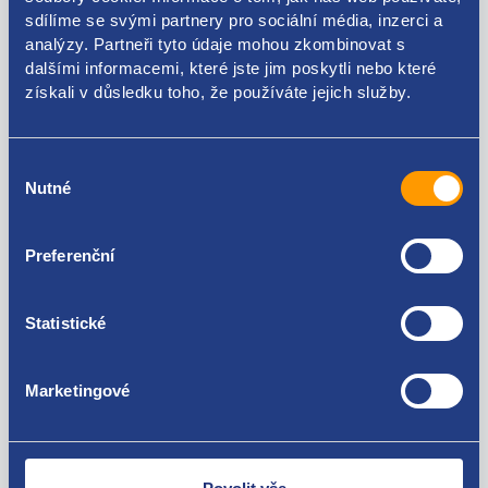
sdílíme se svými partnery pro sociální média, inzerci a
analýzy. Partneři tyto údaje mohou zkombinovat s
4E0121107L 4E0121107D
dalšími informacemi, které jste jim poskytli nebo které
získali v důsledku toho, že používáte jejich služby.
Použitelné pro vozy
Výběr
Audi A8 (D3) 2003 - 2010 3.7
Nutné
souhlasu
Audi A8 (D3) 2003 - 2010 4.2
Za kvalitu ručíme!
Preferenční
Statistické
Marketingové
Nejste spokojeni? Vyřešíme to!
Zboží můžete vrátit do 60 dnů od