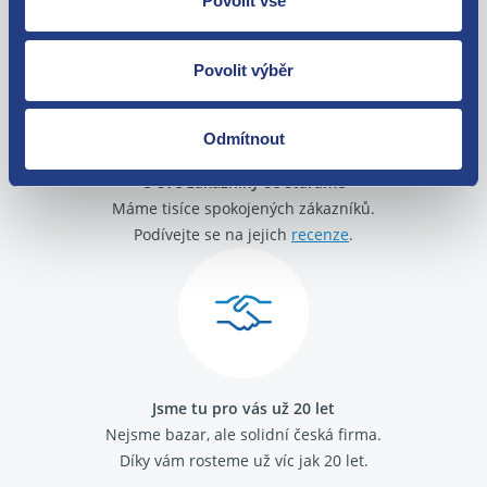
Povolit vše
zakoupení. Nebo vám pošleme náhradu.
Povolit výběr
Odmítnout
O své zákazníky se staráme
Máme tisíce spokojených zákazníků.
Podívejte se na jejich
recenze
.
Jsme tu pro vás už 20 let
Nejsme bazar, ale solidní česká firma.
Díky vám rosteme už víc jak 20 let.