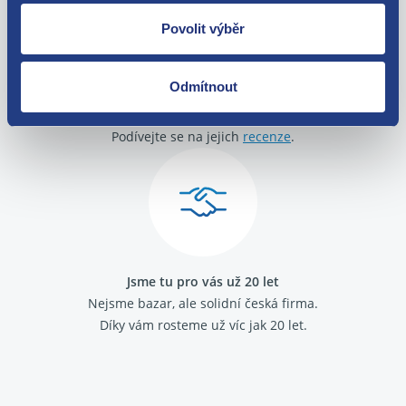
Povolit výběr
Odmítnout
O své zákazníky se staráme
Máme tisíce spokojených zákazníků.
Podívejte se na jejich
recenze
.
Jsme tu pro vás už 20 let
Nejsme bazar, ale solidní česká firma.
Díky vám rosteme už víc jak 20 let.