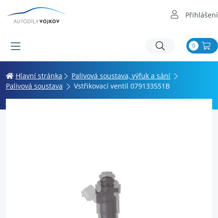
Přihlášení
0
Hlavní stránka
Palivová soustava, výfuk a sání
Palivová soustava
Vstřikovací ventil 079133551B