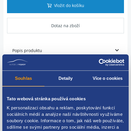
Vložit do košíku
Dotaz na zboží
Popis produktu
Vstřikovací ventil
Souhlas
Detaily
Více o cookies
VAG originál: 079133551B
Tato webová stránka používá cookies
K personalizaci obsahu a reklam, poskytování funkcí
Kódy produktu
sociálních médií a analýze naší návštěvnosti využíváme
soubory cookie. Informace o tom, jak náš web používáte,
sdílíme se svými partnery pro sociální média, inzerci a
079133551B