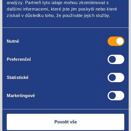
analýzy. Partneři tyto údaje mohou zkombinovat s
dalšími informacemi, které jste jim poskytli nebo které
Použitelné pro vozy
získali v důsledku toho, že používáte jejich služby.
Audi A8 (D3) 2003 - 2010 4.2
Audi A6 (C6) 2004 - 2011 4.2
Výběr
Audi A4 (B7) 2004 - 2009 S4
Za kvalitu ručíme!
Nutné
souhlasu
Audi A4 (B6) 2000 - 2005 S4
Preferenční
Statistické
Marketingové
Nejste spokojeni? Vyřešíme to!
Zboží můžete vrátit do 60 dnů od
zakoupení. Nebo vám pošleme náhradu.
Povolit vše