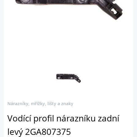
Nárazníky, mřížky, lišty a znaky
Vodící profil nárazníku zadní
levý 2GA807375