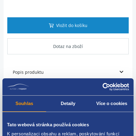
Vložit do košíku
Dotaz na zboží
Popis produktu
Vodící profil nárazníku
umístění: zadní
Souhlas
Detaily
Více o cookies
strana: levá
Tato webová stránka používá cookies
VAG originál: 2GA807375
K personalizaci obsahu a reklam, poskytování funkcí