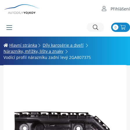
Přihlášení
0
Hlavní stránka
Díly karosérie a dveří
Nárazníky, mřížky, lišty a znaky
Vodící profil nárazníku zadní levý 2GA807375