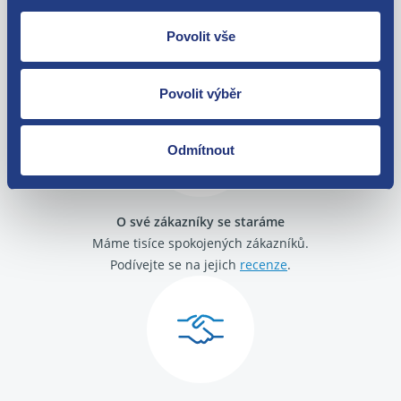
Nejste spokojeni? Vyřešíme to!
Povolit vše
Zboží můžete vrátit do 60 dnů od
zakoupení. Nebo vám pošleme náhradu.
Povolit výběr
Odmítnout
O své zákazníky se staráme
Máme tisíce spokojených zákazníků.
Podívejte se na jejich
recenze
.