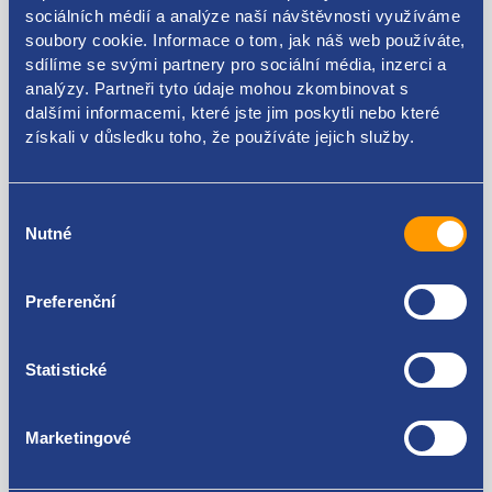
sociálních médií a analýze naší návštěvnosti využíváme
soubory cookie. Informace o tom, jak náš web používáte,
sdílíme se svými partnery pro sociální média, inzerci a
Kódy produktu
analýzy. Partneři tyto údaje mohou zkombinovat s
dalšími informacemi, které jste jim poskytli nebo které
získali v důsledku toho, že používáte jejich služby.
2GA807375
Použitelné pro vozy
Výběr
Nutné
souhlasu
Volkswagen T-roc
Preferenční
Za kvalitu ručíme!
Statistické
Marketingové