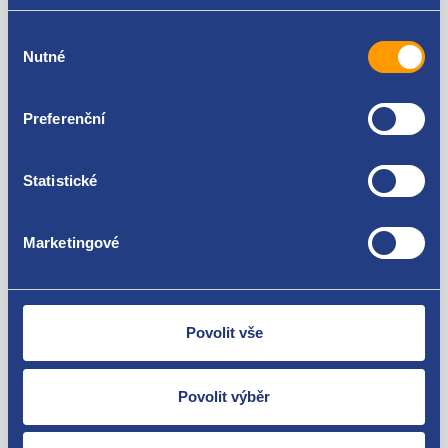
Bez potvrzení vyšší ceny dopravy z vaší strany nebude
Výběr
zásilka odeslána.
Nutné
souhlasu
Upozorňujeme, že se jedná o použitý díl a nese
známky používání na vozidle
Preferenční
Statistické
Kódy produktu
Marketingové
87610S0060
Použitelné pro vozy
Povolit vše
Hyundai I30 III 2017-
Povolit výběr
Za kvalitu ručíme!