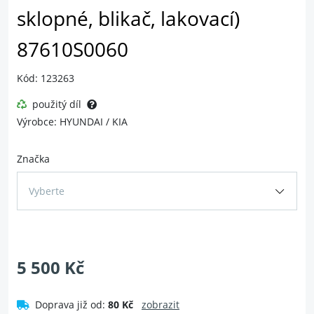
sklopné, blikač, lakovací)
87610S0060
Kód: 123263
použitý díl
Výrobce: HYUNDAI / KIA
Značka
Vyberte
5 500 Kč
Doprava již od:
80 Kč
zobrazit