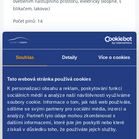
ovětlením nástupního prostoru, elektricky sklopné, s
blikačem, lakovací
Počet pinů: 14
HYUNDAI originál: 87610S0060
Doplňkové info:
Souhlas
Detaily
Více o cookies
Fotografie dílu má pouze informativní charakter! Stav
ani barva nemusí odpovídat ilustrativní fotografii. Pro
poptávku na konkrétní barvu, prosím, napište
Tato webová stránka používá cookies
požadavek do poznámky v objednávce. Případně
kontaktujte předem našeho pracovníka telefonicky
K personalizaci obsahu a reklam, poskytování funkcí
sociálních médií a analýze naší návštěvnosti využíváme
nebo e-mailem.
soubory cookie. Informace o tom, jak náš web používáte,
Z důvodu rychle se měnících podmínek přepravních
sdílíme se svými partnery pro sociální média, inzerci a
společností je u nadrozměrných zásilek cena dopravy
analýzy. Partneři tyto údaje mohou zkombinovat s
dalšími informacemi, které jste jim poskytli nebo které
upřesněna až při akceptování objednávky. Pokud
získali v důsledku toho, že používáte jejich služby.
bude cena přepravy navýšena, budete před
odesláním zásilky informováni naším pracovníkem.