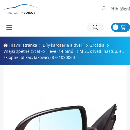
Přihlášení
0
Hlavní stránka
Díly karosérie a dveří
Zrcátka
Vnější zpětné zrcátko - levé (14 pinů - I.M.S., osvětl. nástup, el.
sklopné, blikač, lakovací) 87610S0060