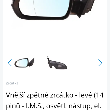
Zrcátka
Vnější zpětné zrcátko - levé (14
pinů - I.M.S., osvětl. nástup, el.