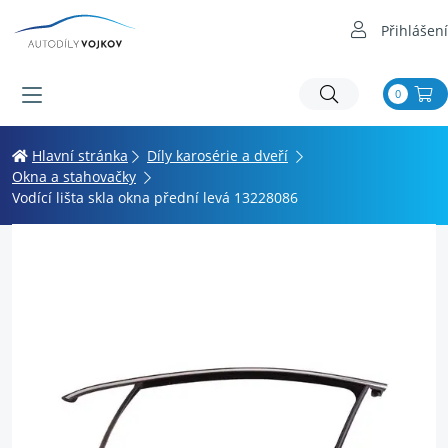
Přihlášení
0
Hlavní stránka
Díly karosérie a dveří
Okna a stahovačky
Vodící lišta skla okna přední levá 13228086