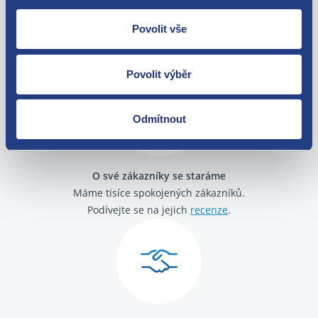
Nejste spokojeni? Vyřešíme to!
Povolit vše
Zboží můžete vrátit do 60 dnů od
zakoupení. Nebo vám pošleme náhradu.
Povolit výběr
Odmítnout
O své zákazníky se staráme
Máme tisíce spokojených zákazníků.
Podívejte se na jejich
recenze
.