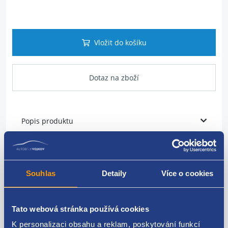
Vložit do košíku
Dotaz na zboží
Popis produktu
Vodící lišta skla okna
Umístění: přední dveře
Souhlas
Detaily
Více o cookies
Strana: levá
Tato webová stránka používá cookies
OPEL original: 13228086 22892532 148448 1483840
K personalizaci obsahu a reklam, poskytování funkcí