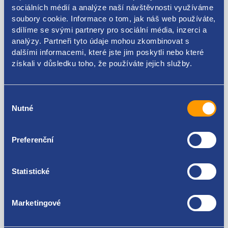
sociálních médií a analýze naší návštěvnosti využíváme
soubory cookie. Informace o tom, jak náš web používáte,
sdílíme se svými partnery pro sociální média, inzerci a
Kódy produktu
analýzy. Partneři tyto údaje mohou zkombinovat s
dalšími informacemi, které jste jim poskytli nebo které
získali v důsledku toho, že používáte jejich služby.
13228086 22892532 148448 1483840
Použitelné pro vozy
Výběr
Nutné
souhlasu
Opel Insignia (A) 2008 - 2017
Preferenční
Za kvalitu ručíme!
Statistické
Marketingové