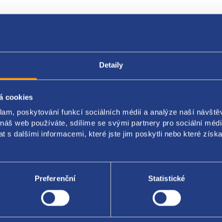
Popis produktu
Kódy produktu
Detaily
á cookies
t pro multifunkci
čtyřamenný kožený
klam, poskytování funkcí sociálních médií a analýze naší návšt
a: W88
:
soul černá
 náš web používáte, sdílíme se svými partnery pro sociální média
 s dalšími informacemi, které jste jim poskytli nebo které získa
iál: kůže
originál: 4E0419091CN 4F0419091AK 4F0419091DD
Preferenční
Statistické