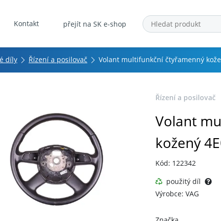
Kontakt
přejít na SK e-shop
 díly
Řízení a posilovač
Volant multifunkční čtyřamenný ko
Řízení a posilovač
Volant mu
kožený 4
Kód: 122342
použitý díl
Výrobce: VAG
Značka