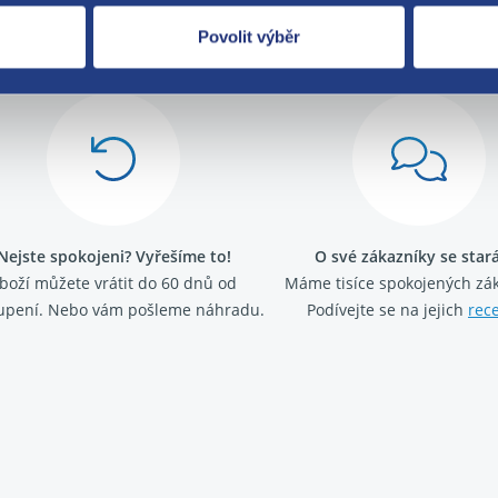
Za kvalitu ručí
Povolit výběr
Nejste spokojeni? Vyřešíme to!
O své zákazníky se sta
boží můžete vrátit do 60 dnů od
Máme tisíce spokojených zá
upení. Nebo vám pošleme náhradu.
Podívejte se na jejich
rec