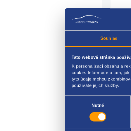
Souhlas
Tato webová stránka použív
Volan
K personalizaci obsahu a re
Barv
cookie. Informace o tom, jak
tyto údaje mohou zkombinovat
mater
používáte jejich služby.
VAG 
Výběr
souhlasu
Nutné