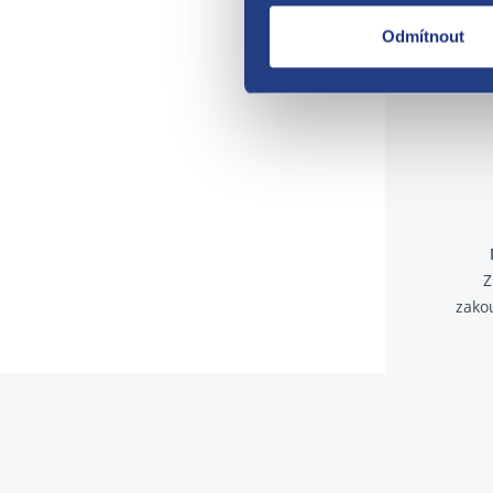
Odmítnout
Z
zako