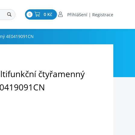
0 Kč
Přihlášení | Registrace
0
žený 4E0419091CN
ltifunkční čtyřamenný
E0419091CN