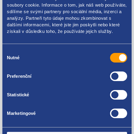
soubory cookie. Informace o tom, jak náš web používáte,
Kódy produktu
sdílíme se svými partnery pro sociální média, inzerci a
analýzy. Partneři tyto údaje mohou zkombinovat s
dalšími informacemi, které jste jim poskytli nebo které
6R0121447M 6R0121447L
získali v důsledku toho, že používáte jejich služby.
Použitelné pro vozy
Výběr
Nutné
souhlasu
Škoda Fabia II 2006-2014 1.2
Škoda Rapid 2012 - 2019 1.2
Seat Toledo IV 2012 - 2019 1.2
Za kvalitu ručíme!
Preferenční
Seat Ibiza IV 2008 - 2017 1.2
Volkswagen Polo (6R1 , 6C1) 2009 - 2017 1.2
Volkswagen Polo (9N) 2001 - 2008 1.2
Statistické
Volkswagen Polo (9N) 2001 - 2008 1.2 12V (47 Kw)
Volkswagen Polo (9N) 2001 - 2008 1.2 12V (51 Kw)
Marketingové
Nejste spokojeni? Vyřešíme to!