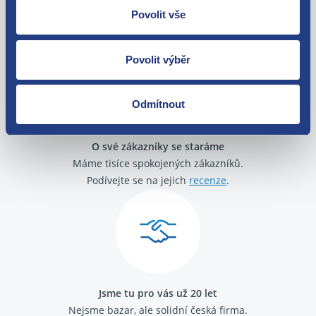
Povolit vše
Zboží můžete vrátit do 60 dnů od
zakoupení. Nebo vám pošleme náhradu.
Povolit výběr
Odmítnout
O své zákazníky se staráme
Máme tisíce spokojených zákazníků.
Podívejte se na jejich
recenze
.
Jsme tu pro vás už 20 let
Nejsme bazar, ale solidní česká firma.