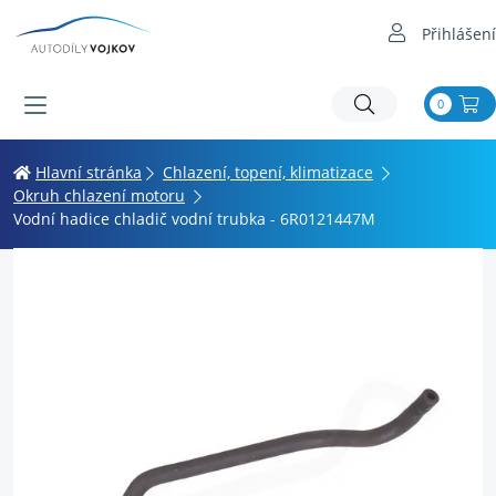
Přihlášení
0
Hlavní stránka
Chlazení, topení, klimatizace
Okruh chlazení motoru
Vodní hadice chladič vodní trubka - 6R0121447M