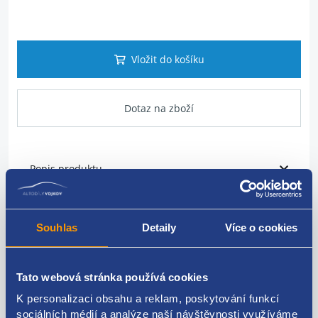
Vložit do košíku
Dotaz na zboží
Popis produktu
vodní hadice
Souhlas
Detaily
Více o cookies
umístění: chladič ->
nádobka
VAG originál: 6R0121447M 6R0121447L
Tato webová stránka používá cookies
K personalizaci obsahu a reklam, poskytování funkcí
sociálních médií a analýze naší návštěvnosti využíváme