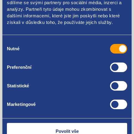
sdílíme se svými partnery pro sociální média, inzerci a
analýzy. Partneři tyto údaje mohou zkombinovat s
3534004000 353500400
dalšími informacemi, které jste jim poskytli nebo které
získali v důsledku toho, že používáte jejich služby.
Použitelné pro vozy
Hyundai I10 II 2013- 1.0 LPG
Výběr
Kia Picanto II 2011-2018 1.0 LPG
Nutné
souhlasu
Za kvalitu ručíme!
Preferenční
Statistické
Marketingové
Nejste spokojeni? Vyřešíme to!
Zboží můžete vrátit do 60 dnů od
zakoupení. Nebo vám pošleme náhradu.
Povolit vše