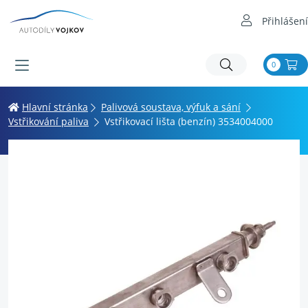
Přihlášení
0
Hlavní stránka
Palivová soustava, výfuk a sání
Vstřikování paliva
Vstřikovací lišta (benzín) 3534004000