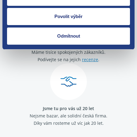
Povolit výběr
Odmítnout
O své zákazníky se staráme
Máme tisíce spokojených zákazníků.
Podívejte se na jejich
recenze
.
Jsme tu pro vás už 20 let
Nejsme bazar, ale solidní česká firma.
Díky vám rosteme už víc jak 20 let.