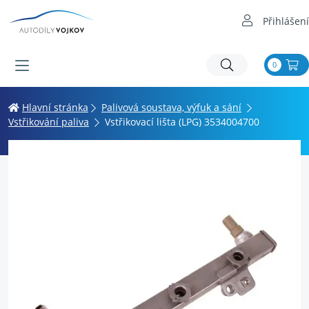
Přihlášení
0
Hlavní stránka
Palivová soustava, výfuk a sání
Vstřikování paliva
Vstřikovací lišta (LPG) 3534004700