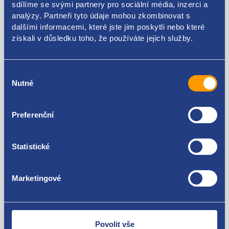
sdílíme se svými partnery pro sociální média, inzerci a
analýzy. Partneři tyto údaje mohou zkombinovat s
3534004700
dalšími informacemi, které jste jim poskytli nebo které
získali v důsledku toho, že používáte jejich služby.
Použitelné pro vozy
Hyundai I10 II 2013- 1.0 LPG
Výběr
Kia Picanto II 2011-2018 1.0 LPG
Nutné
souhlasu
Za kvalitu ručíme!
Preferenční
Statistické
Marketingové
Nejste spokojeni? Vyřešíme to!
Zboží můžete vrátit do 60 dnů od
zakoupení. Nebo vám pošleme náhradu.
Povolit vše