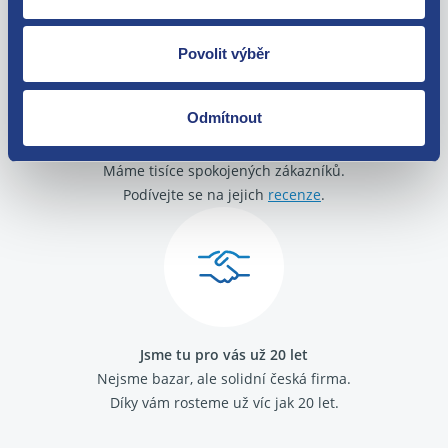
Povolit výběr
Odmítnout
O své zákazníky se staráme
Máme tisíce spokojených zákazníků.
Podívejte se na jejich
recenze
.
Jsme tu pro vás už 20 let
Nejsme bazar, ale solidní česká firma.
Díky vám rosteme už víc jak 20 let.