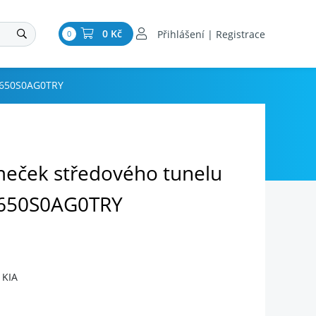
0 Kč
Přihlášení | Registrace
0
84650S0AG0TRY
meček středového tunelu
4650S0AG0TRY
 KIA