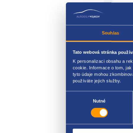
Souhlas
Tato webová stránka použív
K personalizaci obsahu a re
Vrch
cookie. Informace o tom, jak
Barva
tyto údaje mohou zkombinovat
používáte jejich služby.
HYUN
Výběr
souhlasu
Nutné