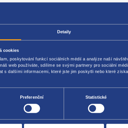
Detaily
Popis produktu
Kódy produktu
á cookies
klam, poskytování funkcí sociálních médií a analýze naší návšt
ní rámeček středového tunelu
 náš web používáte, sdílíme se svými partnery pro sociální média
: černá
 s dalšími informacemi, které jste jim poskytli nebo které získa
DAI originál: 84650S0AG0TRY
Preferenční
Statistické
Za kvalitu ručí