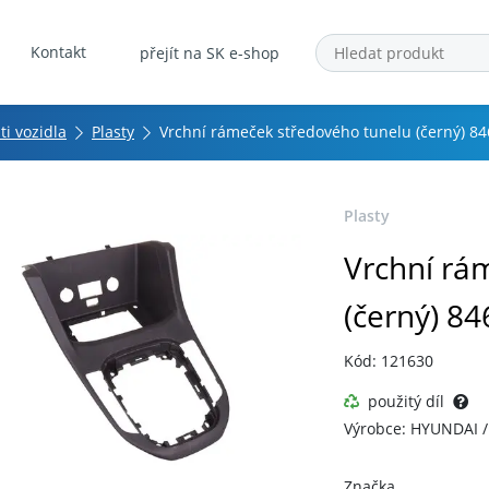
Kontakt
přejít na SK e-shop
ti vozidla
Plasty
Vrchní rámeček středového tunelu (černý) 
Plasty
Vrchní rá
(černý) 8
Kód: 121630
použitý díl
Výrobce: HYUNDAI /
Značka