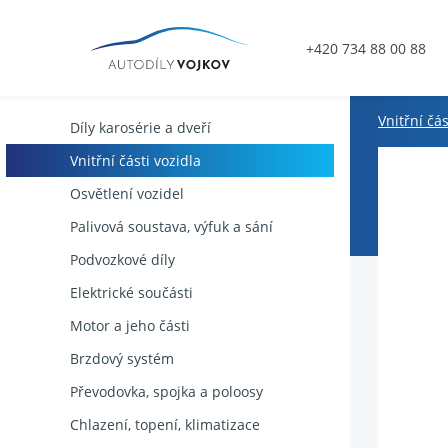
+420 734 88 00 88
Vnitřní čás
Díly karosérie a dveří
Vnitřní části vozidla
Osvětlení vozidel
Palivová soustava, výfuk a sání
Podvozkové díly
Elektrické součásti
Motor a jeho části
Brzdový systém
Převodovka, spojka a poloosy
Chlazení, topení, klimatizace