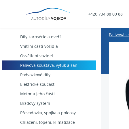
+420 734 88 00 88
Palivová s
Díly karosérie a dveří
Vnitřní části vozidla
Osvětlení vozidel
Palivová soustava, výfuk a sání
Podvozkové díly
Elektrické součásti
Motor a jeho části
Brzdový systém
Převodovka, spojka a poloosy
Chlazení, topení, klimatizace