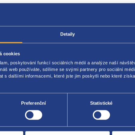
Popis produktu
Kódy produktu
Detaily
 vzduchu
á cookies
 přípojek - 5
klam, poskytování funkcí sociálních médií a analýze naší návšt
p - 70mm
 náš web používáte, sdílíme se svými partnery pro sociální média
up - 70mm
 s dalšími informacemi, které jste jim poskytli nebo které získa
nální číslo - 9628336380 19208Q
Preferenční
Statistické
Za kvalitu ručí