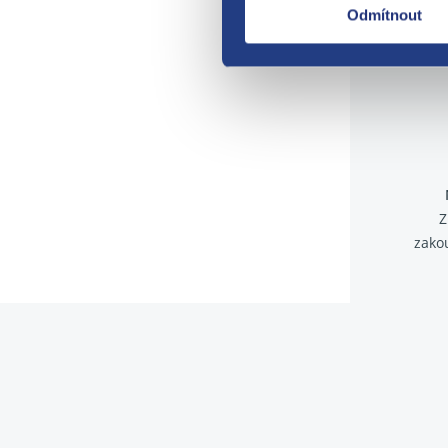
Odmítnout
Z
zako