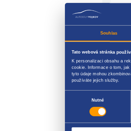
Souhlas
váha
Tato webová stránka použív
počet
K personalizaci obsahu a re
vstu
cookie. Informace o tom, jak
výst
tyto údaje mohou zkombinovat
používáte jejich služby.
origi
Výběr
souhlasu
Nutné