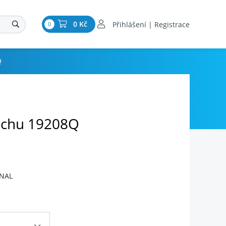
0 Kč
Přihlášení | Registrace
0
Q
uchu 19208Q
INAL