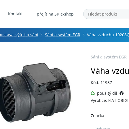
Kontakt
přejít na SK e-shop
oustava, výfuk a sání
Sání a systém EGR
Váha vzduchu 19208
Sání a systém EGR
Váha vzd
Kód: 11987
použitý díl
Výrobce: FIAT ORIG
Značka
Vyberte