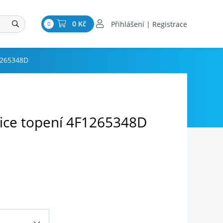
0 Kč
Přihlášení | Registrace
0
1265348D
ice topení 4F1265348D