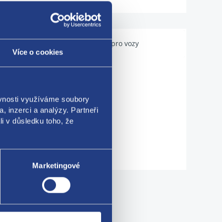
Použitelné pro vozy
Více o cookies
ěvnosti využíváme soubory
, inzerci a analýzy. Partneři
li v důsledku toho, že
Marketingové
me!