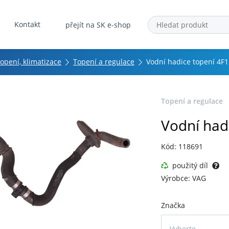
Kontakt
přejít na SK e-shop
topení, klimatizace
Topení a regulace
Vodní hadice topení 4F
Topení a regulace
Vodní had
Kód: 118691
použitý díl
Výrobce: VAG
Značka
Vyberte