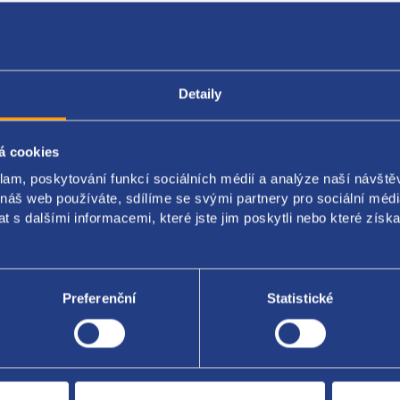
Popis produktu
Kódy produktu
Detaily
 hadice topení
á cookies
klam, poskytování funkcí sociálních médií a analýze naší návšt
riginál:
 náš web používáte, sdílíme se svými partnery pro sociální média
65348D
 s dalšími informacemi, které jste jim poskytli nebo které získa
65348B
65373D
Preferenční
Statistické
Za kvalitu ručí