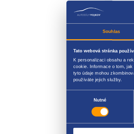
Souhlas
vodní
Tato webová stránka použív
K personalizaci obsahu a re
VAG o
cookie. Informace o tom, jak
4F12
tyto údaje mohou zkombinovat
4F12
používáte jejich služby.
4F12
Výběr
souhlasu
Nutné