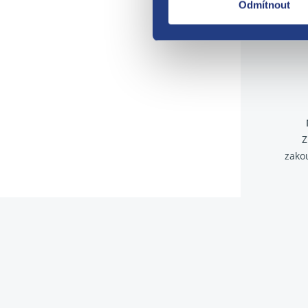
Odmítnout
Z
zako