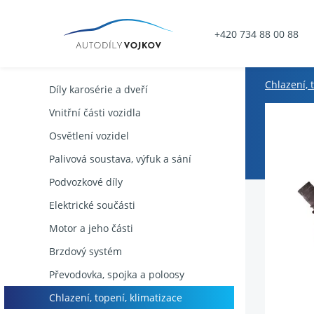
+420 734 88 00 88
Chlazení, 
Díly karosérie a dveří
Vnitřní části vozidla
Osvětlení vozidel
Palivová soustava, výfuk a sání
Podvozkové díly
Elektrické součásti
Motor a jeho části
Brzdový systém
Převodovka, spojka a poloosy
Chlazení, topení, klimatizace