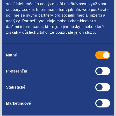
sociálních médií a analýze naší návštěvnosti využíváme
soubory cookie. Informace o tom, jak náš web používáte,
sdílíme se svými partnery pro sociální média, inzerci a
Kódy produktu
analýzy. Partneři tyto údaje mohou zkombinovat s
dalšími informacemi, které jste jim poskytli nebo které
získali v důsledku toho, že používáte jejich služby.
1T0807393D
Použitelné pro vozy
Výběr
Nutné
souhlasu
Volkswagen Touran II 2010 - 2015
Preferenční
Za kvalitu ručíme!
Statistické
Marketingové