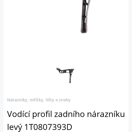
Nárazníky, mřížky, lišty a znaky
Vodící profil zadního nárazníku
levý 1T0807393D