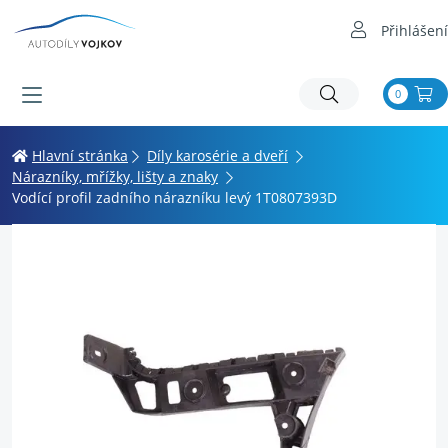
Přihlášení
0
Hlavní stránka
Díly karosérie a dveří
Nárazníky, mřížky, lišty a znaky
Vodící profil zadního nárazníku levý 1T0807393D