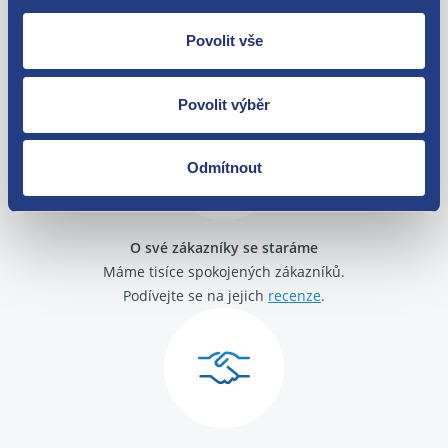
Nejste spokojeni? Vyřešíme to!
Povolit vše
Zboží můžete vrátit do 60 dnů od
zakoupení. Nebo vám pošleme náhradu.
Povolit výběr
Odmítnout
O své zákazníky se staráme
Máme tisíce spokojených zákazníků.
Podívejte se na jejich
recenze
.