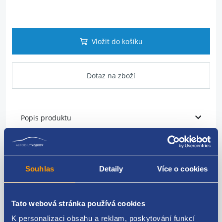
Vložit do košíku
Dotaz na zboží
Popis produktu
Vodící profil
umístění: zadní nárazník
Souhlas
Detaily
Více o cookies
strana: levá
Tato webová stránka používá cookies
VAG originál: 1T0807393D
K personalizaci obsahu a reklam, poskytování funkcí