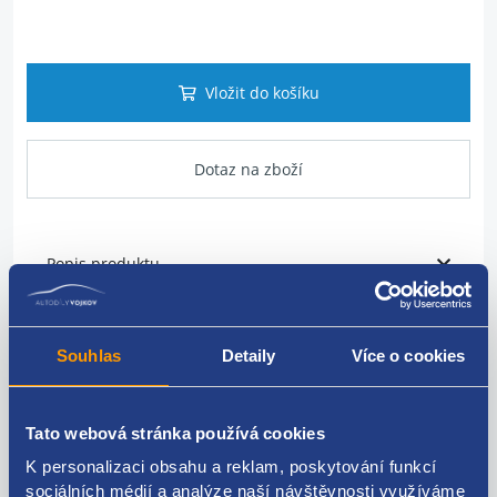
Vložit do košíku
Dotaz na zboží
Popis produktu
Vodítko posuvných dveří
Souhlas
Detaily
Více o cookies
umístění: vrchní
VAG originál: 701843436
Tato webová stránka používá cookies
K personalizaci obsahu a reklam, poskytování funkcí
sociálních médií a analýze naší návštěvnosti využíváme