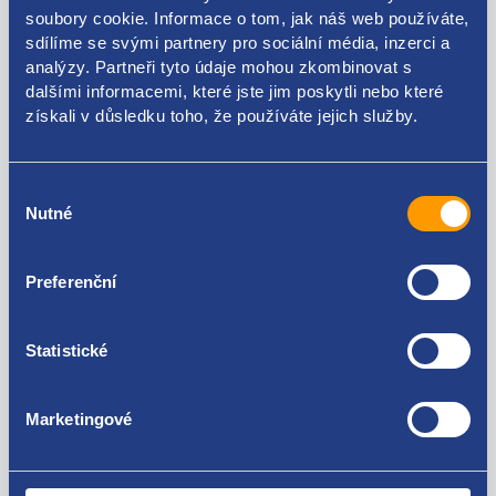
soubory cookie. Informace o tom, jak náš web používáte,
Kódy produktu
sdílíme se svými partnery pro sociální média, inzerci a
analýzy. Partneři tyto údaje mohou zkombinovat s
dalšími informacemi, které jste jim poskytli nebo které
701843436
získali v důsledku toho, že používáte jejich služby.
Použitelné pro vozy
Výběr
Nutné
souhlasu
Volkswagen Transporter T4 1990 - 2004
Za kvalitu ručíme!
Preferenční
Statistické
Marketingové
Nejste spokojeni? Vyřešíme to!