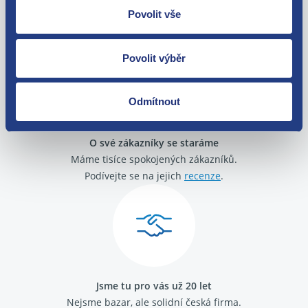
Povolit vše
Zboží můžete vrátit do 60 dnů od
zakoupení. Nebo vám pošleme náhradu.
Povolit výběr
Odmítnout
O své zákazníky se staráme
Máme tisíce spokojených zákazníků.
Podívejte se na jejich
recenze
.
Jsme tu pro vás už 20 let
Nejsme bazar, ale solidní česká firma.