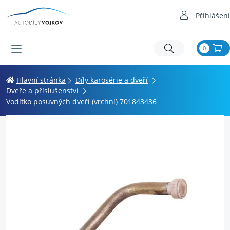
Přihlášení
0
Hlavní stránka
Díly karosérie a dveří
Dveře a příslušenství
Vodítko posuvných dveří (vrchní) 701843436